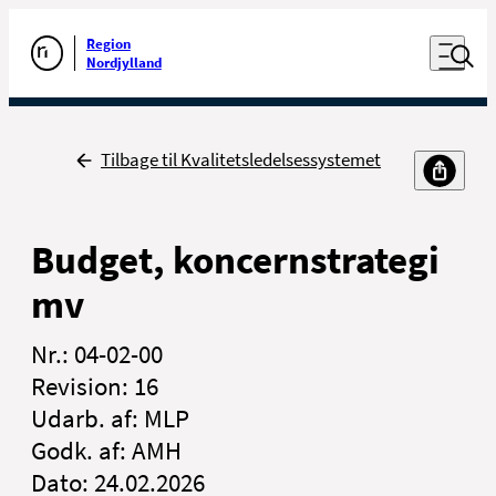
Luk naviga
Udfør søgning
Åben nav
Region
Gå til forsiden
Nordjylland
Tilbage
Tilbage til Kvalitetsledelsessystemet
Budget, koncernstrategi
mv
Nr.: 04-02-00
Revision: 16
Udarb. af: MLP
Godk. af: AMH
Dato: 24.02.2026