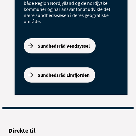
både Region Nordjylland og de nordjyske
kommuner og har ansvar for at udvikle det
nære sundhedsvæsen i deres geografiske
område.
Sundhedsråd Vendsyssel
Sundhedsråd Limfjorden
Direkte til