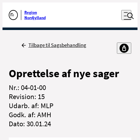
Luk naviga
Udfør søgning
Åben nav
Region
Gå til forsiden
Nordjylland
Tilbage
Tilbage til Sagsbehandling
Oprettelse af nye sager
Nr.: 04-01-00
Revision: 15
Udarb. af: MLP
Godk. af: AMH
Dato: 30.01.24