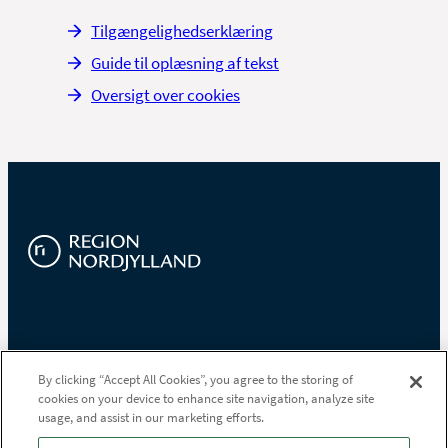
Tilgængelighedserklæring
Guide til oplæsning af tekst
Oversigt over cookies
Region Nordjylland
By clicking “Accept All Cookies”, you agree to the storing of
cookies on your device to enhance site navigation, analyze site
Niels Bohrs Vej 30
usage, and assist in our marketing efforts.
9220 Aalborg Øst
Tlf.
97 64 80 00