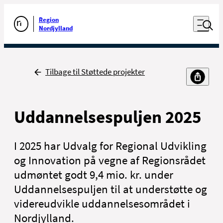
Luk naviga
Udfør søgning
Åben nav
Region
Gå til forsiden
Nordjylland
Tilbage
Tilbage til Støttede projekter
Uddannelsespuljen 2025
I 2025 har Udvalg for Regional Udvikling
og Innovation på vegne af Regionsrådet
udmøntet godt 9,4 mio. kr. under
Uddannelsespuljen til at understøtte og
videreudvikle uddannelsesområdet i
Nordjylland.