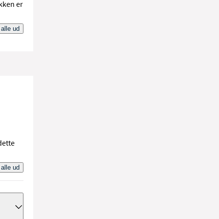
kken er
 alle ud
dette
 alle ud