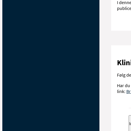
I denne
public
Kli
Følg de
Har du 
link:
Br
I