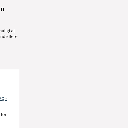
an
uligt at
inde flere
AQ -
 for