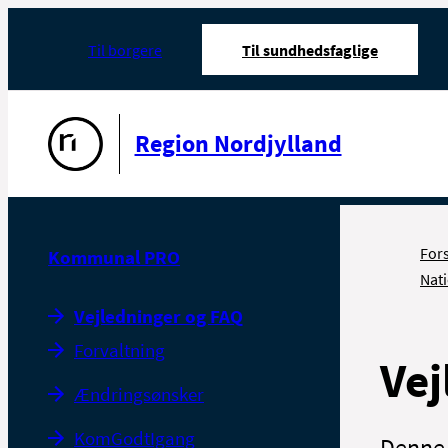
Til borgere
Til sundhedsfaglige
Gå til forsiden
Region Nordjylland
For
Kommunal PRO
Nati
Vejledninger og FAQ
Forvaltning
Vej
Ændringsønsker
KomGodtIgang
Denne 