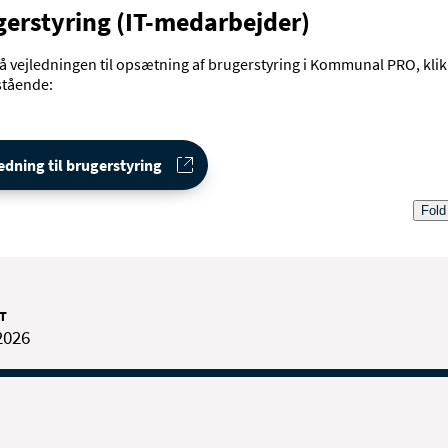
erstyring (IT-medarbejder)
få vejledningen til opsætning af brugerstyring i Kommunal PRO, klik
tående:
edning til brugerstyring
Fold
T
2026