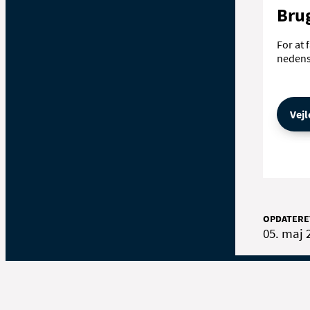
Brug
For at 
nedens
Vejl
OPDATERE
05. maj 