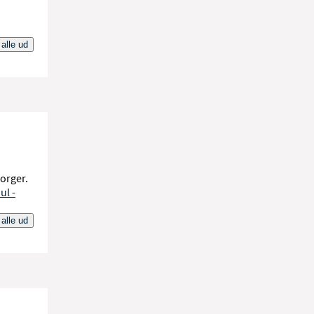
n det
)
 alle ud
borger.
l -
 alle ud