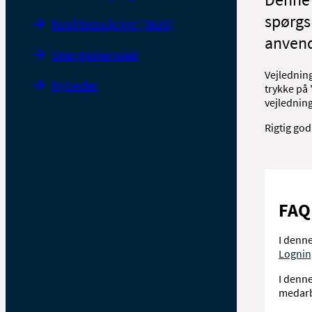
spørgs
Kvalitetssikring (MDR)
anvend
Spørgeskemaer
Vejledning
Nyheder
trykke på 
vejledning
Rigtig god
FAQ 
I denn
Lognin
I denne
medarb