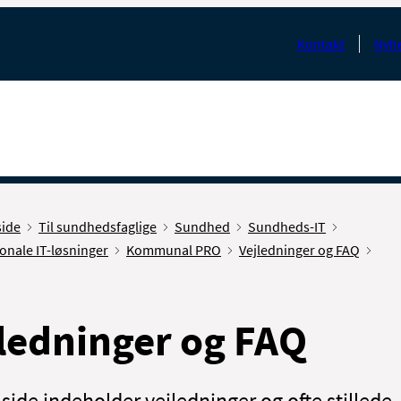
Kontakt
Nyhe
side
Til sundhedsfaglige
Sundhed
Sundheds-IT
onale IT-løsninger
Kommunal PRO
Vejledninger og FAQ
ledninger og FAQ
side indeholder vejledninger og ofte stillede