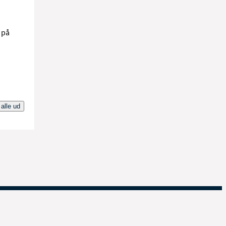
 på
 alle ud