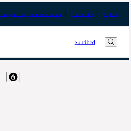
der, presse og kommunikation
For ansatte
English
Sundhed