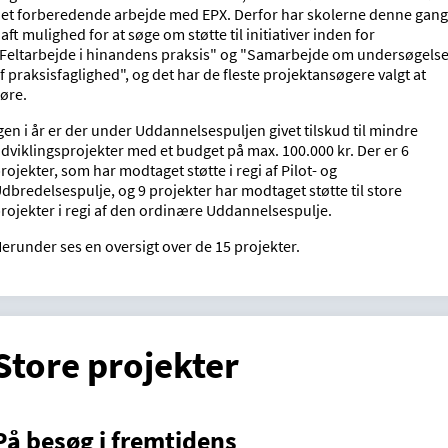
et forberedende arbejde med EPX. Derfor har skolerne denne gang
aft mulighed for at søge om støtte til initiativer inden for
Feltarbejde i hinandens praksis" og "Samarbejde om undersøgels
f praksisfaglighed", og det har de fleste projektansøgere valgt at
øre.
gen i år er der under Uddannelsespuljen givet tilskud til mindre
dviklingsprojekter med et budget på max. 100.000 kr. Der er 6
rojekter, som har modtaget støtte i regi af Pilot- og
dbredelsespulje, og 9 projekter har modtaget støtte til store
rojekter i regi af den ordinære Uddannelsespulje.
erunder ses en oversigt over de 15 projekter.
Store projekter
På besøg i fremtidens