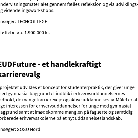
ndervisningsmaterialet gennem fælles refleksion og via udviklings
g videndelingsworkshops.
Ansøger: TECHCOLLEGE
tøttebeløb: 1.900.000 kr.
EUDFuture - et handlekraftigt
karrierevalg
 projektet udvikles et koncept for studenterpraktik, der giver unge
ed gymnasial baggrund et indblik i erhvervsuddannelsernes
ndhold, de mange karriereveje og aktive uddannelsesliv. Målet er at
ge interessen for erhvervsuddannelser for unge med gymnasial
aggrund samt at imødekomme manglen på faglærte og samtidig
orberede erhvervsskolerne på et nyt uddannelseslandskab.
nsøger: SOSU Nord