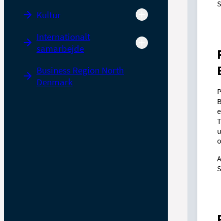
S
Kultur
Internationalt
samarbejde
Business Region North
Denmark
P
B
e
T
u
o
A
S