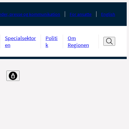
der, presse og kommunikation
For ansatte
English
Specialsektor
Politi
Om
en
k
Regionen