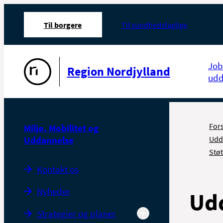
Til borgere
Til sundhedsfaglige
Gå til forsiden
Job
Region Nordjylland
udd
For
Miljø, Mobilitet og
Uddannelse
Udd
Støt
Kontakt os
Nyheder
Ud
Strategier og planer