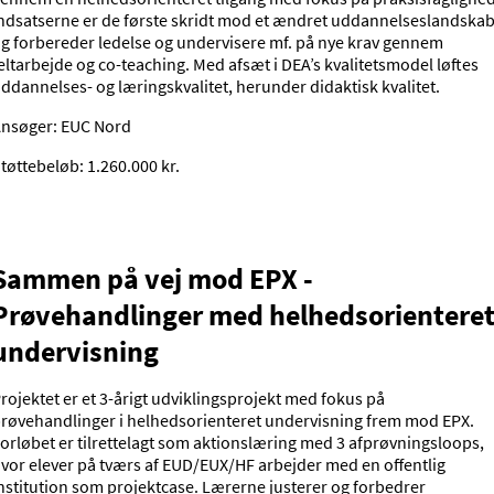
ndsatserne er de første skridt mod et ændret uddannelseslandskab
g forbereder ledelse og undervisere mf. på nye krav gennem
eltarbejde og co-teaching. Med afsæt i DEA’s kvalitetsmodel løftes
ddannelses- og læringskvalitet, herunder didaktisk kvalitet.
nsøger: EUC Nord
tøttebeløb: 1.260.000 kr.
Sammen på vej mod EPX -
Prøvehandlinger med helhedsorientere
undervisning
rojektet er et 3-årigt udviklingsprojekt med fokus på
røvehandlinger i helhedsorienteret undervisning frem mod EPX.
orløbet er tilrettelagt som aktionslæring med 3 afprøvningsloops,
vor elever på tværs af EUD/EUX/HF arbejder med en offentlig
nstitution som projektcase. Lærerne justerer og forbedrer