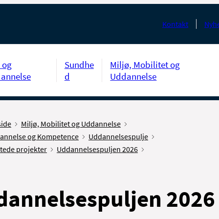
Kontakt
Nyhe
 og
Sundhe
Miljø, Mobilitet og
annelse
d
Uddannelse
side
Miljø, Mobilitet og Uddannelse
annelse og Kompetence
Uddannelsespulje
tede projekter
Uddannelsespuljen 2026
dannelsespuljen 2026