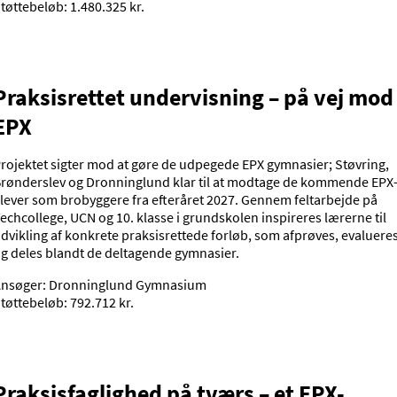
tøttebeløb: 1.480.325 kr.
Praksisrettet undervisning – på vej mod
EPX
rojektet sigter mod at gøre de udpegede EPX gymnasier; Støvring,
rønderslev og Dronninglund klar til at modtage de kommende EPX
lever som brobyggere fra efteråret 2027. Gennem feltarbejde på
echcollege, UCN og 10. klasse i grundskolen inspireres lærerne til
dvikling af konkrete praksisrettede forløb, som afprøves, evaluere
g deles blandt de deltagende gymnasier.
nsøger: Dronninglund Gymnasium
tøttebeløb: 792.712 kr.
Praksisfaglighed på tværs – et EPX-