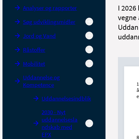
I 2026
Analyser og rapporter
vegne 
Søg udviklingsmidler
Uddann
Jord og Vand
uddann
Råstoffer
Mobilitet
Uddannelse og
1
Kompetence
å
e
Uddannelsesindblik
2030 - Nyt
uddannelsesla
ndskab med
EPX
R