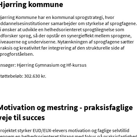
Hjørring kommune
jørring Kommune har en kommunal sprogstrategi, hvor
ddannelsesinstitutioner samarbejder om styrkelse af sprogfagene.
i ønsker at udvikle en helhedsorienteret sprogtilegnelse som
dforsker sprog, så der opstår en synergieffekt mellem sprogene,
iveauerne og underviserne. Nytænkningen af sprogfagene sætter
raksis og kreativitet før integrering af den strukturelle side af
progforståelsen.
nsøger: Hjørring Gymnasium og Hf-kursus
tøttebeløb: 302.630 kr.
Motivation og mestring - praksisfaglige
veje til succes
rojektet styrker EUD/EUX-elevers motivation og faglige selvtillid
ennem en helhedsorienteret tilgang med fokus på praksisfaglighed