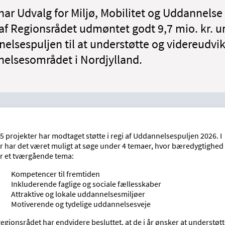
 har Udvalg for Miljø, Mobilitet og Uddannelse
af Regionsrådet udmøntet godt 9,7 mio. kr. u
elsespuljen til at understøtte og videreudvik
elsesområdet i Nordjylland.
5 projekter har modtaget støtte i regi af Uddannelsespuljen 2026. I
r har det været muligt at søge under 4 temaer, hvor bæredygtighed
r et tværgående tema:
Kompetencer til fremtiden
Inkluderende faglige og sociale fællesskaber
Attraktive og lokale uddannelsesmiljøer
Motiverende og tydelige uddannelsesveje
egionsrådet har endvidere besluttet, at de i år ønsker at understøt