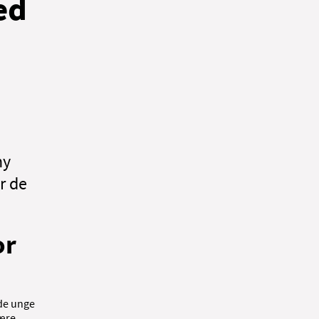
ed
ny
r de
or
åde unge
være