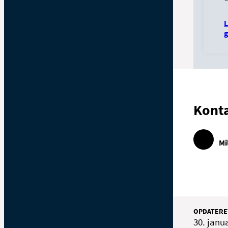
L
Kont
Mi
OPDATERE
30. janu