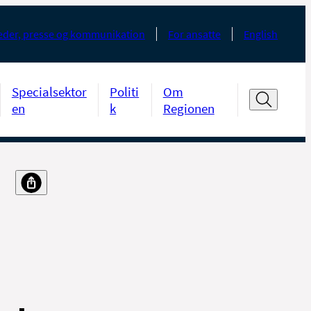
der, presse og kommunikation
For ansatte
English
Specialsektor
Politi
Om
en
k
Regionen