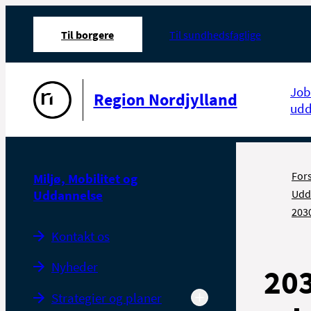
Til borgere
Til sundhedsfaglige
Gå til forsiden
Job
Region Nordjylland
udd
For
Miljø, Mobilitet og
Uddannelse
Udd
203
Kontakt os
Nyheder
203
Strategier og planer