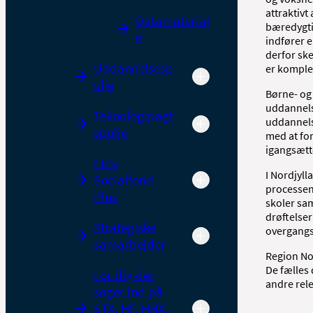
attraktivt
Datamaterial
bæredygti
e
indfører 
derfor ske
Uddannelsesp
er komple
ulje
Børne- og
uddannelse
Teknologipagt
uddannels
spulje
med at fo
igangsætte
EU’s
I Nordjyl
Socialfond
processen
Plus
skoler sa
drøftelser
Strategiske
overgangs
samarbejder
Region No
De fælles 
For dig der
andre rele
søger ind på
STX, HF, HHX,