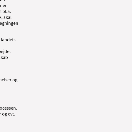
r er
 bl.a.
, skal
mlægningen
 landets
e
bejdet
skab
i
nelser og
rocessen.
 og evt.