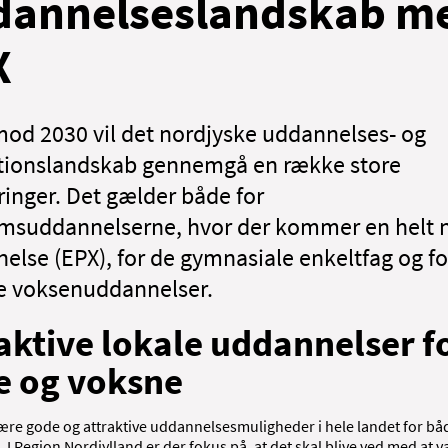
dannelseslandskab m
X
od 2030 vil det nordjyske uddannelses- og
utionslandskab gennemgå en række store
ringer. Det gælder både for
suddannelserne, hvor der kommer en helt 
else (EPX), for de gymnasiale enkeltfag og fo
 voksenuddannelser.
aktive lokale uddannelser f
e og voksne
være gode og attraktive uddannelsesmuligheder i hele landet for b
 I Region Nordjylland er der fokus på, at det skal blive ved med at 