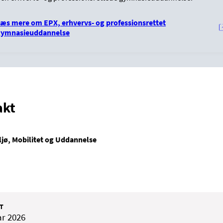
æs mere om EPX, erhvervs- og professionsrettet
gymnasieuddannelse
akt
ljø, Mobilitet og Uddannelse
T
ar 2026