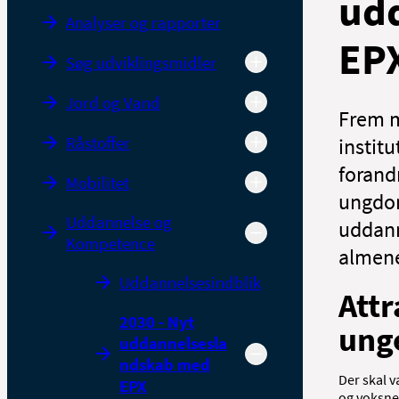
ud
Analyser og rapporter
EP
Søg udviklingsmidler
Jord og Vand
Frem m
Råstoffer
instit
forand
Mobilitet
ungdom
Uddannelse og
uddann
Kompetence
almene
Uddannelsesindblik
Attr
2030 - Nyt
ung
uddannelsesla
ndskab med
Der skal 
EPX
og voksne.