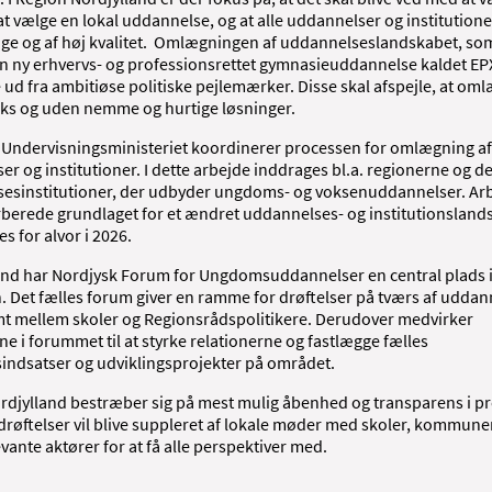
 at vælge en lokal uddannelse, og at alle uddannelser og institutione
ge og af høj kvalitet. Omlægningen af uddannelseslandskabet, som
en ny erhvervs- og professionsrettet gymnasieuddannelse kaldet EPX
 ud fra ambitiøse politiske pejlemærker. Disse skal afspejle, at o
ks og uden nemme og hurtige løsninger.
 Undervisningsministeriet koordinerer processen for omlægning af
r og institutioner. I dette arbejde inddrages bl.a. regionerne og d
esinstitutioner, der udbyder ungdoms- og voksenuddannelser. Ar
rberede grundlaget for et ændret uddannelses- og institutionsland
s for alvor i 2026.
land har Nordjysk Forum for Ungdomsuddannelser en central plads 
. Det fælles forum giver en ramme for drøftelser på tværs af uddan
mt mellem skoler og Regionsrådspolitikere. Derudover medvirker
ne i forummet til at styrke relationerne og fastlægge fælles
indsatser og udviklingsprojekter på området.
rdjylland bestræber sig på mest mulig åbenhed og transparens i p
drøftelser vil blive suppleret af lokale møder med skoler, kommuner
vante aktører for at få alle perspektiver med.