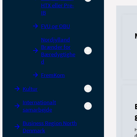
HTX eller Pre-
IB
FVU og OBU
Nordjylland
Brænder for
Bæredygtighe
d
FremKom
Kultur
Internationalt
samarbejde
Business Region North
H
Denmark
d