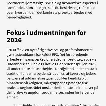
vedrører miljømæssige, sociale og økonomiske aspekter i
samfundet. Som ansøger, skal du beskrive og reflektere
over, hvordan der i det konkrete projekt arbejdes med
bæredygtighed.
Fokus i udmøntningen for
2026
I 2030 får vi en ny toårig erhvervs- og professionsrettet
gymnasieuddannelse kaldet EPX. Det forberedende
arbejde er i gang, og Regionsrådet har besluttet, at de via
Uddannelsespuljen og Pilot- og Udbredelsespuljen 2026
vil understøtte dette arbejde. I Nordjylland er der en stæk
tradition for samarbejde, så ideen er, at lærere og ledere
på tværs af uddannelsestyper udvikler kendskab til
hinandens virkelighed, målgrupper og pædagogisk
praksis. Regionsrådet ønsker derfor at støtte initiativer på
de nordjyske ungdomsuddannelser, inden for følgende
emner:
Feltarbejde i hinandens praksis: Gennem f.eks. møder