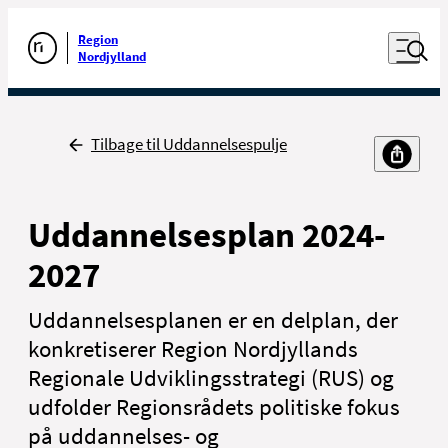
Luk naviga
Udfør søgning
Åben nav
Region
Gå til forsiden
Nordjylland
Tilbage
Tilbage til Uddannelsespulje
Uddannelsesplan 2024-
2027
Uddannelsesplanen er en delplan, der
konkretiserer Region Nordjyllands
Regionale Udviklingsstrategi (RUS) og
udfolder Regionsrådets politiske fokus
på uddannelses- og