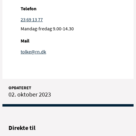
standardkontrakter. Det betyder, at dine
Ved brev til Region Nordjylland, Niels
oplysninger bliver beskyttet lige så godt,
Bohrs Vej 30, 9220 Aalborg Øst
Telefon
som hvis de blev behandlet i EU.
23 69 13 77
Mandag-fredag 9.00-14.30
Mail
tolke@rn.dk
OPDATERET
02. oktober 2023
Direkte til