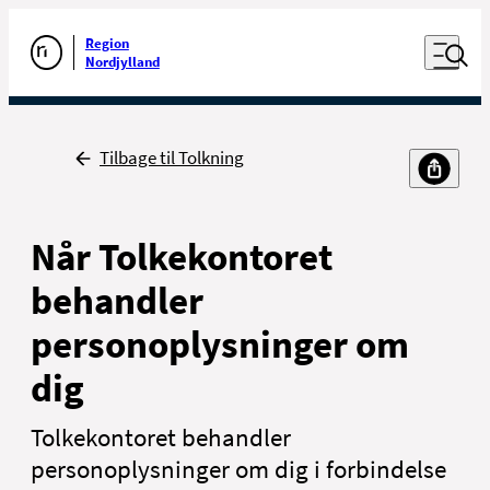
Luk naviga
Udfør søgning
Åben nav
Region
Gå til forsiden
Nordjylland
Tilbage
Tilbage til Tolkning
Når Tolkekontoret
behandler
personoplysninger om
dig
Tolkekontoret behandler
personoplysninger om dig i forbindelse