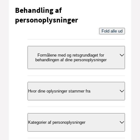
Behandling af
personoplysninger
Fold alle ud
Formålene med og retsgrundlaget for
behandlingen af dine personoplysninger
Vi behandler dine personoplysninger til
følgende formål:
Hvor dine oplysninger stammer fra
Sagsbehandling af faktura i
forbindelse af tolkegebyr.
CPR-registret (oplysninger om bopæl
Administrative formål der knytter sig til
og værgemål)
Tolkekontorets sagsbehandling,
Patientsystemer i Region Nordjylland
Kategorier af personoplysninger
planlægning, kvalitetsarbejde og
(oplysninger om hospitalsbesøg/-
klagesager.
indlæggelser).