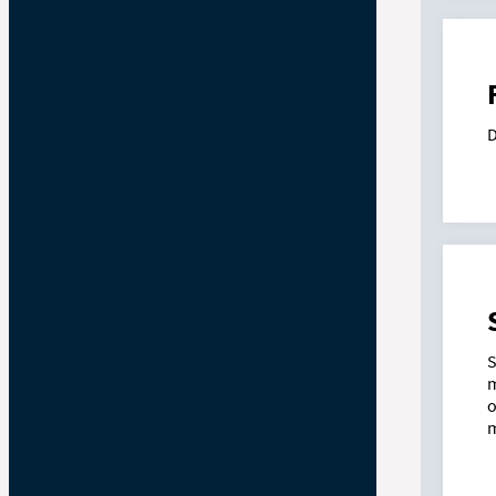
D
S
m
o
m