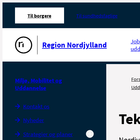
Til borgere
Til sundhedsfaglige
Gå til forsiden
Job
Region Nordjylland
udd
For
Miljø, Mobilitet og
Uddannelse
Udd
Kontakt os
Tek
Nyheder
Strategier og planer
Nordjy