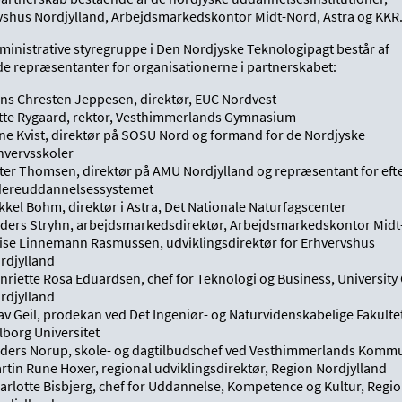
vshus Nordjylland, Arbejdsmarkedskontor Midt-Nord, Astra og KKR
ministrative styregruppe i Den Nordjyske Teknologipagt består af
de repræsentanter for organisationerne i partnerskabet:
ns Chresten Jeppesen, direktør, EUC Nordvest
tte Rygaard, rektor, Vesthimmerlands Gymnasium
ne Kvist, direktør på SOSU Nord og formand for de Nordjyske
hvervsskoler
ter Thomsen, direktør på AMU Nordjylland og repræsentant for efte
dereuddannelsessystemet
kkel Bohm, direktør i Astra, Det Nationale Naturfagscenter
ders Stryhn, arbejdsmarkedsdirektør, Arbejdsmarkedskontor Mid
ise Linnemann Rasmussen, udviklingsdirektør for Erhvervshus
rdjylland
nriette Rosa Eduardsen, chef for Teknologi og Business, University
rdjylland
av Geil, prodekan ved Det Ingeniør- og Naturvidenskabelige Fakulte
lborg Universitet
ders Norup, skole- og dagtilbudschef ved Vesthimmerlands Komm
rtin Rune Hoxer, regional udviklingsdirektør, Region Nordjylland
arlotte Bisbjerg, chef for Uddannelse, Kompetence og Kultur, Regi