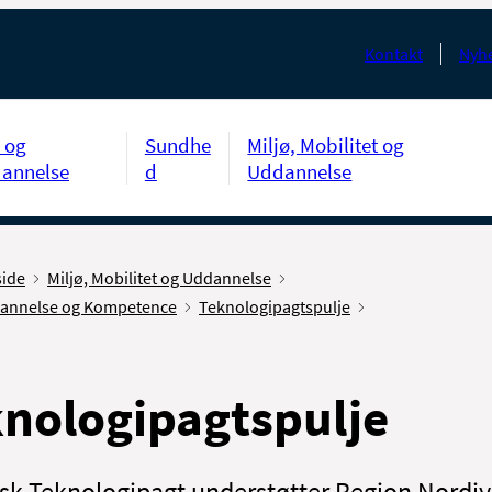
Kontakt
Nyhe
 og
Sundhe
Miljø, Mobilitet og
annelse
d
Uddannelse
side
Miljø, Mobilitet og Uddannelse
annelse og Kompetence
Teknologipagtspulje
nologipagtspulje
sk Teknologipagt understøtter Region Nordjy