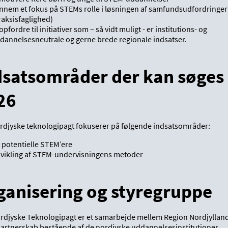
nnem et fokus på STEMs rolle i løsningen af samfundsudfordringer
raksisfaglighed)
 opfordre til initiativer som – så vidt muligt - er institutions- og
dannelsesneutrale og gerne brede regionale indsatser.
dsatsområder der kan søges 
26
rdjyske teknologipagt fokuserer på følgende indsatsområder:
 potentielle STEM’ere
vikling af STEM-undervisningens metoder
ganisering og styregruppe
rdjyske Teknologipagt er et samarbejde mellem Region Nordjylland
partnerskab bestående af de nordjyske uddannelsesinstitutioner,