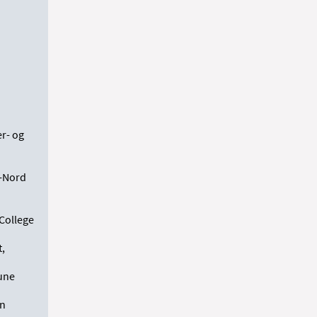
.
r- og
t-Nord
 College
t,
une
on