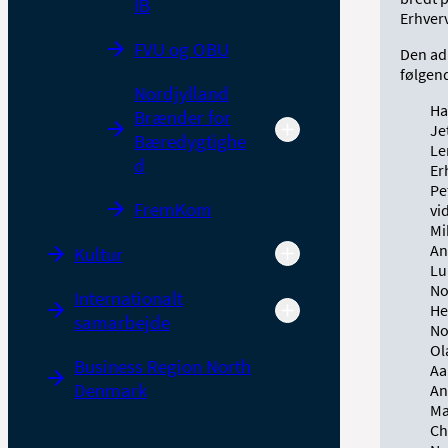
IB
Erhver
FVU og OBU
Den ad
følgen
Nordjylland
Ha
Brænder for
Je
Bæredygtighe
Le
d
Er
Pe
FremKom
vi
Mi
An
Kultur
Lu
No
Internationalt
He
samarbejde
No
Ol
Business Region North
Aa
Denmark
An
Ma
Ch