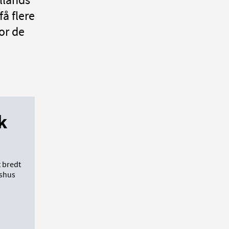
få flere
for de
k
 bredt
vshus