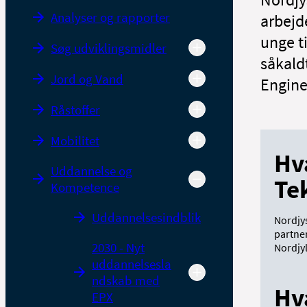
Analyser og rapporter
arbejde
unge ti
Søg udviklingsmidler
såkald
Jord og Vand
Engine
Råstoffer
Mobilitet
Hv
Uddannelse og
Te
Kompetence
Uddannelsesindblik
Nordjy
partne
2030 - Nyt
Nordjy
uddannelsesla
ndskab med
Hv
EPX