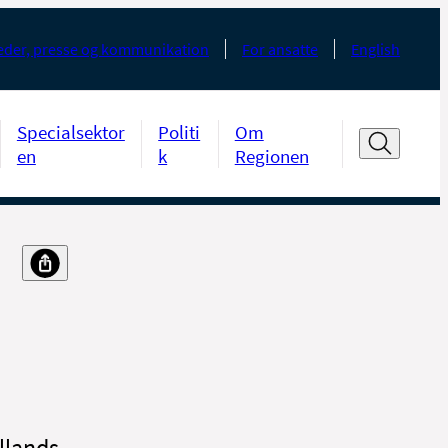
der, presse og kommunikation
For ansatte
English
Specialsektor
Politi
Om
en
k
Regionen
llands