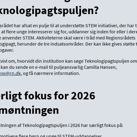
knologipagtspuljen?
rådet har afsat en pulje til at understøtte STEM initiativer, der har t
 at flere unge interesserer sig for, uddanner sig inden for eller i der
e anvender STEM. Aktiviteterne skal være i tråd med Regionsrådets
gipagt, herunder de tre indsatsområder. Der kan ikke gives støtte t
pgaver.
 tvivl om, hvorvidt din institution kan søge Teknologipagtspuljen om
 kan du sende en e-mail til puljeansvarlig Camilla Hansen,
tine@rn.dk
, og få nærmere information.
rligt fokus for 2026
møntningen
ningen af Teknologipagtspuljen i 2026 har særligt fokus på:
 motivere flere børn og unge til STEM-uddannelser