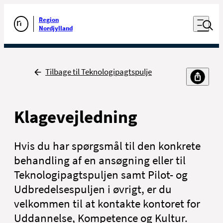
Luk naviga
Udfør søgning
Åben nav
Region
Gå til forsiden
Nordjylland
Tilbage
Tilbage til Teknologipagtspulje
Klagevejledning
Hvis du har spørgsmål til den konkrete
behandling af en ansøgning eller til
Teknologipagtspuljen samt Pilot- og
Udbredelsespuljen i øvrigt, er du
velkommen til at kontakte kontoret for
Uddannelse, Kompetence og Kultur.