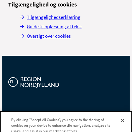
Tilgængelighed og cookies
Tilgængelighedserklæring
Guide til oplæsning af tekst
Oversigt over cookies
Region Nordjylland
By clicking “Accept All Cookies”, you agree to the storing of
cookies on your device to enhance site navigation, analyze site
Niels Bohrs Vej 30
usage, and assist in our marketing efforts.