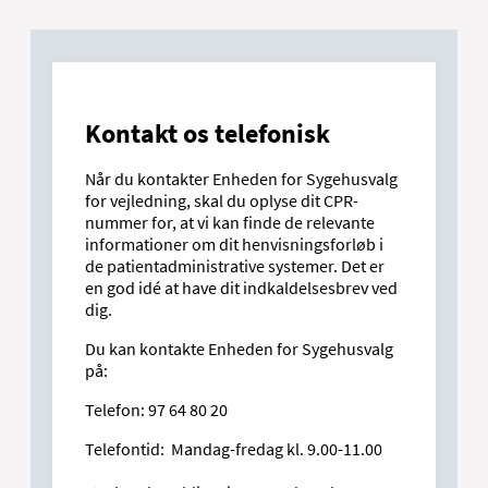
inden for 30 dage, kan du have ret til
Et behandlingstilbud er ikke et reelt
udvidet frit sygehusvalg. Det betyder, at du
behandlingstilbud, hvis det består af
kan vælge at få din undersøgelse eller
lindring - fx. smertestillende behandling
behandling på et privathospital,
eller aflastende bandage - mens
som Danske Regioner har indgået aftale
udredningen stadig er i gang.
med (aftalesygehus), når en række
Kontakt os telefonisk
betingelser er opfyldte.
Når du kontakter Enheden for Sygehusvalg
for vejledning, skal du oplyse dit CPR-
nummer for, at vi kan finde de relevante
Læs om udvidet frit
informationer om dit henvisningsforløb i
sygehusvalg
de patientadministrative systemer. Det er
en god idé at have dit indkaldelsesbrev ved
dig.
Du kan kontakte Enheden for Sygehusvalg
på:
Telefon: 97 64 80 20
Telefontid: Mandag-fredag kl. 9.00-11.00