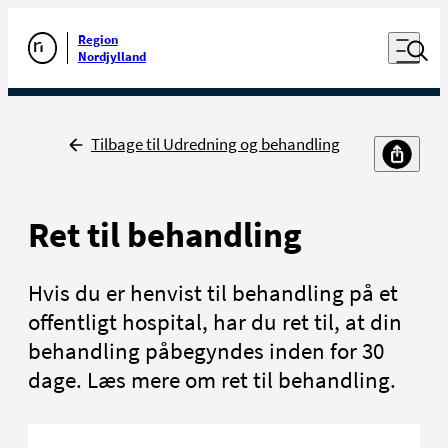
Luk naviga
Udfør søgning
Åben nav
Region
Gå til forsiden
Nordjylland
Tilbage
Tilbage til Udredning og behandling
Ret til behandling
Hvis du er henvist til behandling på et
offentligt hospital, har du ret til, at din
behandling påbegyndes inden for 30
dage. Læs mere om ret til behandling.