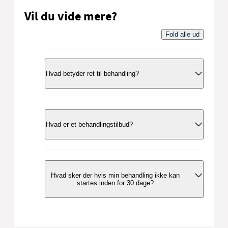
Vil du vide mere?
Fold alle ud
Hvad betyder ret til behandling?
Ret til behandling betyder, at hvis du er
henvist til behandling på et offentligt
Hvad er et behandlingstilbud?
hospital, har du ret til, at din behandling
opstartes inden for 30 dage.
Et behandlingstilbud er som udgangspunkt
et reelt behandlingstilbud, hvis din
Hvad sker der hvis min behandling ikke kan
udredning er endelig. Et reelt
startes inden for 30 dage?
behandlingstilbud tager udgangspunkt i en
konkret vurdering af din tilstand og følger
god klinisk praksis og faglige standarder.
Hvis din behandling ikke kan påbegyndes