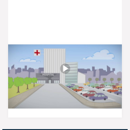
Sådan er det at være på
hospitalet
Se en animationsfilm om at være patient på
hospitalet. Filmen fortæller kort om hverdagen
på et hospital og de forventninger, der er til dig
som patient.