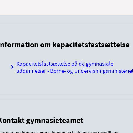
Information om kapacitetsfastsættelse
Kapacitetsfastsættelse på de gymnasiale
uddannelser - Børne- og Undervisningsministerie
Kontakt gymnasieteamet
ontakt Regionens gymnasieteam, hvis du har spørgsmål om