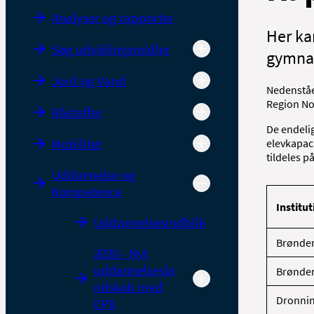
Analyser og rapporter
Her kan
Søg udviklingsmidler
gymnas
Jord og Vand
Nedenståe
Region No
Råstoffer
De endelig
Mobilitet
elevkapac
tildeles p
Uddannelse og
Kompetence
Institu
Uddannelsesindblik
Brønder
2030 - Nyt
uddannelsesla
Brønder
ndskab med
Dronni
EPX