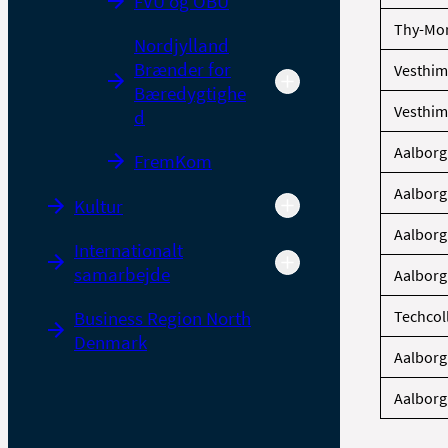
FVU og OBU
Thy-Mor
Nordjylland
Brænder for
Vesthi
Bæredygtighe
Vesthi
d
Aalborg
FremKom
Aalborg
Kultur
Aalborg
Internationalt
samarbejde
Aalborg
Business Region North
Techcol
Denmark
Aalbor
Aalbor