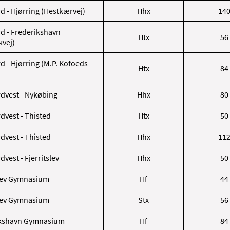
d - Hjørring (Hestkærvej)
Hhx
14
d - Frederikshavn
Htx
56
vej)
d - Hjørring (M.P. Kofoeds
Htx
84
dvest - Nykøbing
Hhx
80
dvest - Thisted
Htx
50
dvest - Thisted
Hhx
11
vest - Fjerritslev
Hhx
50
slev Gymnasium
Hf
44
slev Gymnasium
Stx
56
ikshavn Gymnasium
Hf
84