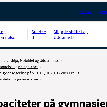
Kontakt
Nyhe
 og
Sundhe
Miljø, Mobilitet og
annelse
d
Uddannelse
side
Miljø, Mobilitet og Uddannelse
annelse og Kompetence
dig der søger ind på STX, HF, HHX, HTX eller Pre-IB
aciteter på gymnasierne
aciteter på gymnasie