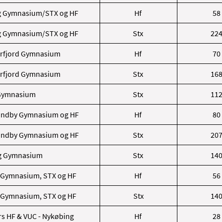
g Gymnasium/STX og HF
Hf
58
g Gymnasium/STX og HF
Stx
22
rfjord Gymnasium
Hf
70
rfjord Gymnasium
Stx
16
Gymnasium
Stx
11
undby Gymnasium og HF
Hf
80
undby Gymnasium og HF
Stx
20
ng Gymnasium
Stx
14
 Gymnasium, STX og HF
Hf
56
 Gymnasium, STX og HF
Stx
14
s HF & VUC - Nykøbing
Hf
28