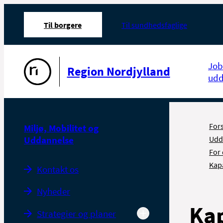
Til borgere
Til sundhedsfaglige
Gå til forsiden
Job
Region Nordjylland
udd
For
Miljø, Mobilitet og
Uddannelse
Udd
For 
Kap
Kontakt os
Nyheder
Kap
Strategier og planer