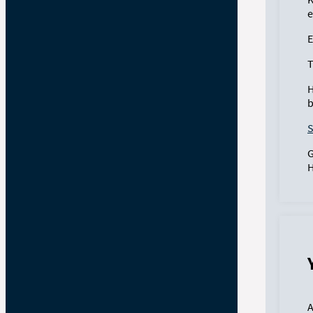
e
E
T
H
b
S
G
H
A