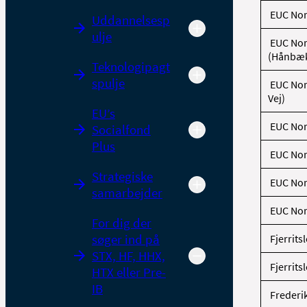
EUC Nor
Uddannelsesp
ulje
EUC Nor
(Hånbæk
Teknologipagt
spulje
EUC Nor
Vej)
EU’s
EUC Nor
Socialfond
Plus
EUC Nor
Strategiske
EUC Nor
samarbejder
EUC Nord
For dig der
søger ind på
Fjerrit
STX, HF, HHX,
Fjerrit
HTX eller Pre-
IB
Freder