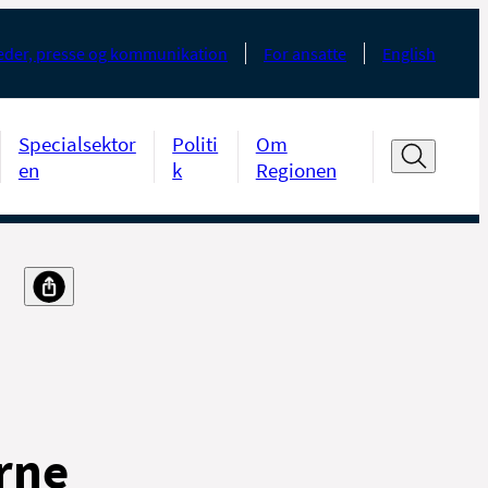
der, presse og kommunikation
For ansatte
English
Specialsektor
Politi
Om
en
k
Regionen
rne