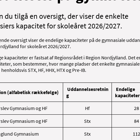
 du tilgå en oversigt, der viser de enkelte
iers kapacitet for skoleåret 2026/2027.
nde oversigt viser de endelige kapaciteter på de gymnasiale uddan
rdjylland for skoleåret 2026/2027.
e kapaciteter er fastsat af Regionsrådet i Region Nordjylland. Det e
iteter, som bestemmer, hvor mange pladser det enkelte gymnasial
å henholdsvis STX, HF, HHX, HTX og Pre-IB.
Uddannelsesretnin
Endelige
tion
(alfabetisk rækkefølge)
g
kapaciteter
slev Gymnasium og HF
Hf
28
slev Gymnasium og HF
Stx
84
nglund Gymnasium
Stx
11