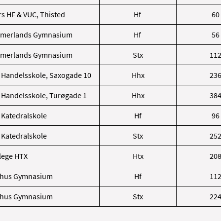
s HF & VUC, Thisted
Hf
60
mmerlands Gymnasium
Hf
56
mmerlands Gymnasium
Stx
11
 Handelsskole, Saxogade 10
Hhx
23
 Handelsskole, Turøgade 1
Hhx
38
 Katedralskole
Hf
96
 Katedralskole
Stx
25
lege HTX
Htx
20
ghus Gymnasium
Hf
11
ghus Gymnasium
Stx
22