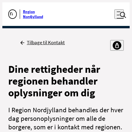
Luk naviga
Udfør søgning
Åben nav
Region
Gå til forsiden
Nordjylland
Tilbage
Tilbage til Kontakt
Dine rettigheder når
regionen behandler
oplysninger om dig
I Region Nordjylland behandles der hver
dag personoplysninger om alle de
borgere, som er i kontakt med regionen.