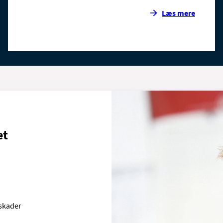
Læs mere
et
 skader