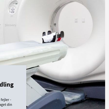
dling
ejler -
aget din