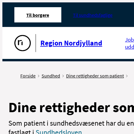
Til borgere
Til sundhedsfaglige
Gå til forsiden
Job
Region Nordjylland
udd
Forside
Sundhed
Dine rettigheder som patient
Dine rettigheder so
Som patient i sundhedsvæsenet har du en 
fastlagt i
Sundhedsloven
.