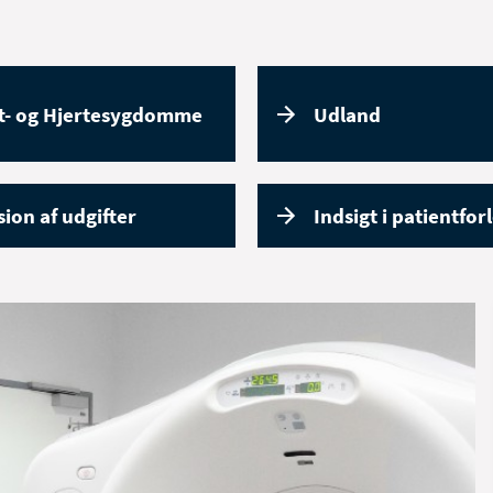
t- og Hjertesygdomme
Udland
ion af udgifter
Indsigt i patientfor