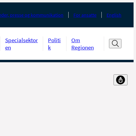
der, presse og kommunikation
For ansatte
English
Specialsektor
Politi
Om
en
k
Regionen