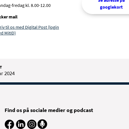
Se adresse på
ndag-fredag kl. 8.00-12.00
googlekort
kker mail
riv til os med Digital Post (login
d MitID)
T
ar 2024
Find os på sociale medier og podcast