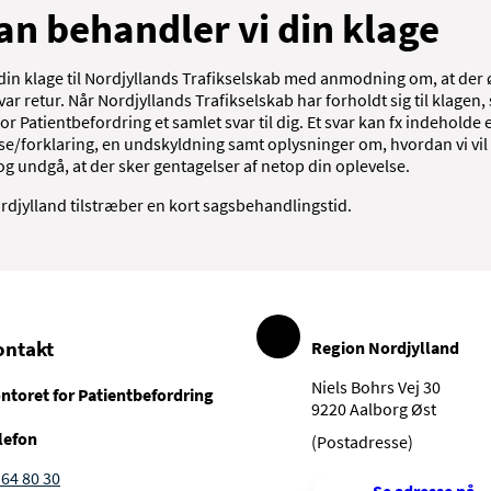
n behandler vi din klage
din klage til Nordjyllands Trafikselskab med anmodning om, at der 
 svar retur. Når Nordjyllands Trafikselskab har forholdt sig til klagen
or Patientbefordring et samlet svar til dig. Et svar kan fx indeholde 
e/forklaring, en undskyldning samt oplysninger om, hvordan vi vil 
og undgå, at der sker gentagelser af netop din oplevelse.
rdjylland tilstræber en kort sagsbehandlingstid.
ontakt
Region Nordjylland
Niels Bohrs Vej 30
ntoret for Patientbefordring
9220 Aalborg Øst
lefon
(Postadresse)
 64 80 30