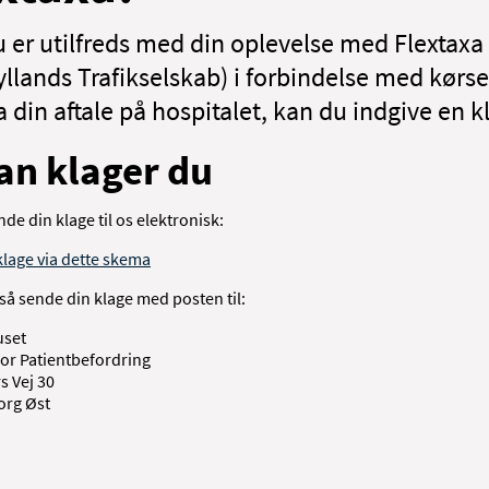
u er utilfreds med din oplevelse med Flextaxa
llands Trafikselskab) i forbindelse med kørsel
ra din aftale på hospitalet, kan du indgive en k
an klager du
de din klage til os elektronisk:
klage via dette skema
så sende din klage med posten til:
uset
for Patientbefordring
s Vej 30
org Øst