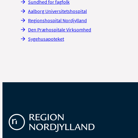
Sundhed for fagfolk
Aalborg Universitetshospital
Regionshospital Nordjylland
Den Præhospitale Virksomhed
Sygehusapoteket