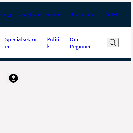
der, presse og kommunikation
For ansatte
English
Specialsektor
Politi
Om
en
k
Regionen