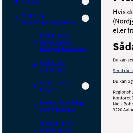
Udland
Hvis d
Klage- og
(Nordjy
erstatningsmuligheder
eller f
Ønsker du at
rapportere en
Såd
utilsigtet hændelse?
Du kan sen
Ønsker du
erstatning?
Send din 
Du kan og
Ønsker du at
klage?
Regionsh
Kontoret 
Ønsker du at klage
Niels Bohr
over Flextaxa?
9220 Aalb
Ansøgning om
erstatning for