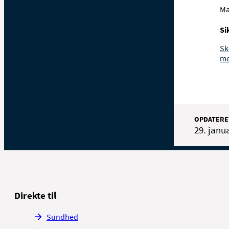
Ma
Si
Sk
me
OPDATERE
29. janu
Direkte til
Sundhed