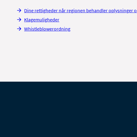
Dine rettigheder når regionen behandler oplysninger 
Klagemuligheder
Whistleblowerordning