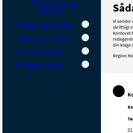
benamputerede
Såda
patienter
Vi sender 
Indsigt i patientforløb
skriftligt
Kontoret f
Refusion af udgifter
redegørels
din klage 
Særlige områder
Region No
Patientbefordring
K
Ko
Te
97