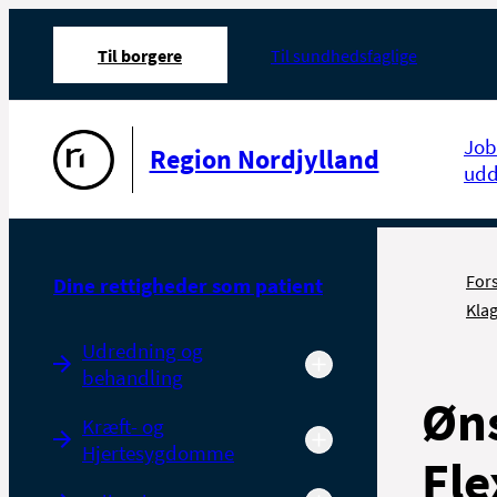
Til borgere
Til sundhedsfaglige
Gå til forsiden
Job
Region Nordjylland
udd
For
Dine rettigheder som patient
Kla
Udredning og
behandling
Øns
Kræft- og
Hjertesygdomme
Fle