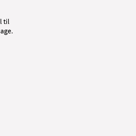
 til
lage.