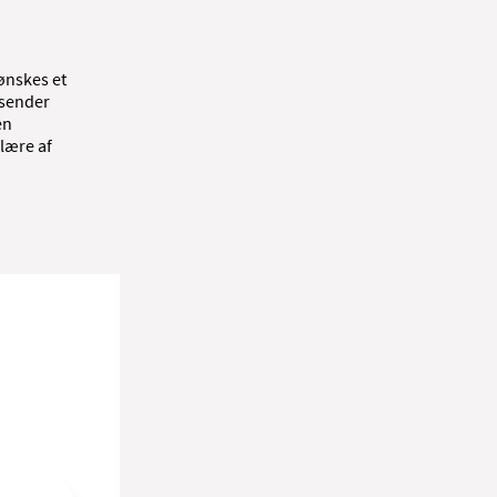
ønskes et
, sender
en
lære af