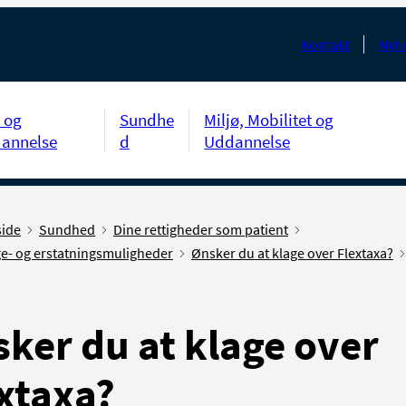
Kontakt
Nyhe
 og
Sundhe
Miljø, Mobilitet og
annelse
d
Uddannelse
side
Sundhed
Dine rettigheder som patient
ge- og erstatningsmuligheder
Ønsker du at klage over Flextaxa?
ker du at klage over
xtaxa?