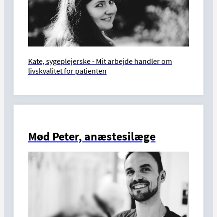
Kate, sygeplejerske - Mit arbejde handler om
livskvalitet for patienten
Mød Peter, anæstesilæge