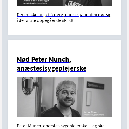
Der er ikke noget federe, end se patienten øve sig
i de første oppegående skridt
Mød Peter Munch,
anæstesisygeplejerske
Peter Munch, anæstesisygeplejerske – jeg skal