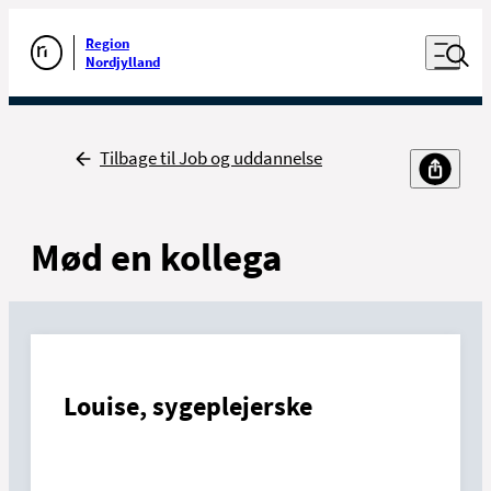
Luk naviga
Udfør søgning
Åben nav
Region
Gå til forsiden
Nordjylland
Tilbage
Tilbage til Job og uddannelse
Mød en kollega
Louise, sygeplejerske