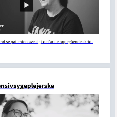
end se patienten øve sig i de første oppegående skridt
ensivsygeplejerske