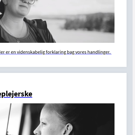
der er en videnskabelig forklaring bag vores handlinger.
eplejerske