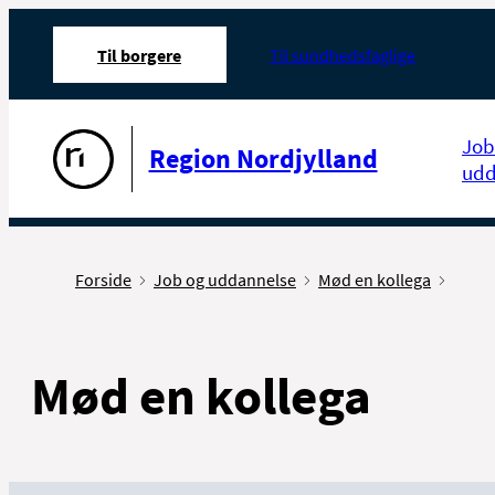
Til borgere
Til sundhedsfaglige
Gå til forsiden
Job
Region Nordjylland
udd
Forside
Job og uddannelse
Mød en kollega
Mød en kollega