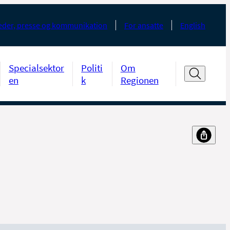
der, presse og kommunikation
For ansatte
English
Specialsektor
Politi
Om
en
k
Regionen