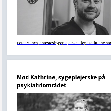
Peter Munch, anæstesisygeplejerske – jeg skal kunne hand
Mød Kathrine, sygeplejerske på
psykiatriområdet