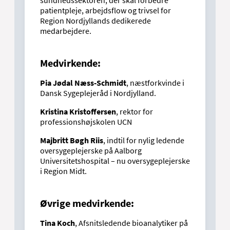
sundhedssektoren, der skal forbedre
patientpleje, arbejdsflow og trivsel for
Region Nordjyllands dedikerede
medarbejdere.
Medvirkende:
Pia Jødal Næss-Schmidt
, næstforkvinde i
Dansk Sygeplejeråd i Nordjylland.
Kristina Kristoffersen
, rektor for
professionshøjskolen UCN
Majbritt Bøgh Riis
, indtil for nylig ledende
oversygeplejerske på Aalborg
Universitetshospital – nu oversygeplejerske
i Region Midt.
Øvrige medvirkende:
Tina Koch
, Afsnitsledende bioanalytiker på