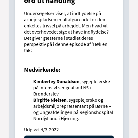
ord til handling
Undersøgelser viser, at indflydelse på
arbejdspladsen er altafgørende for den
enkeltes trivsel på arbejdet. Men hvad vil
det overhovedet sige at have indflydelse?
Det giver gæsterne i studiet deres
perspektiv på i denne episode af ’Høk en
tak’.
Medvirkende:
Kimberley Donaldson
, sygeplejerske
på intensivt sengeafsnit N5 i
Brønderslev
Birgitte Nielsen
, sygeplejerske og
arbejdsmiljørepræsentant på Børne –
og Ungeafdelingen på Regionshospital
Nordjylland i Hjørring.
Udgivet 4/3-2022