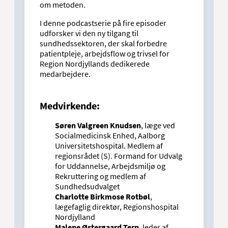
om metoden.
I denne podcastserie på fire episoder
udforsker vi den ny tilgang til
sundhedssektoren, der skal forbedre
patientpleje, arbejdsflow og trivsel for
Region Nordjyllands dedikerede
medarbejdere.
Medvirkende:
Søren Valgreen Knudsen
, læge ved
Socialmedicinsk Enhed, Aalborg
Universitetshospital. Medlem af
regionsrådet (S). Formand for Udvalg
for Uddannelse, Arbejdsmiljø og
Rekruttering og medlem af
Sundhedsudvalget
Charlotte Birkmose Rotbøl
,
lægefaglig direktør, Regionshospital
Nordjylland
Malene Østergaard Terp
, leder af