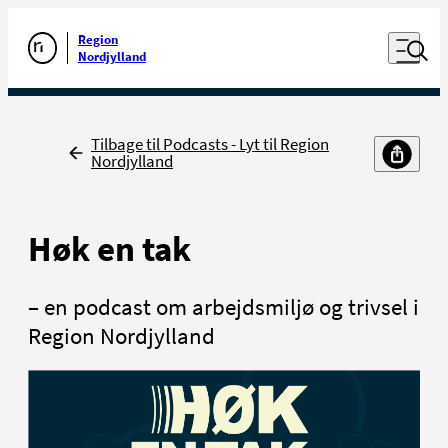
Luk naviga
Udfør søgning
Åben nav
Region
Gå til forsiden
Nordjylland
Tilbage
Tilbage til Podcasts - Lyt til Region
Nordjylland
Høk en tak
– en podcast om arbejdsmiljø og trivsel i
Region Nordjylland