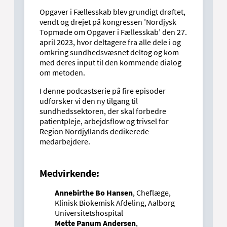
Opgaver i Fællesskab blev grundigt drøftet,
vendt og drejet på kongressen ’Nordjysk
Topmøde om Opgaver i Fællesskab’ den 27.
april 2023, hvor deltagere fra alle dele i og
omkring sundhedsvæsnet deltog og kom
med deres input til den kommende dialog
om metoden.
I denne podcastserie på fire episoder
udforsker vi den ny tilgang til
sundhedssektoren, der skal forbedre
patientpleje, arbejdsflow og trivsel for
Region Nordjyllands dedikerede
medarbejdere.
Medvirkende:
Annebirthe Bo Hansen
, Cheflæge,
Klinisk Biokemisk Afdeling, Aalborg
Universitetshospital
Mette Panum Andersen
,