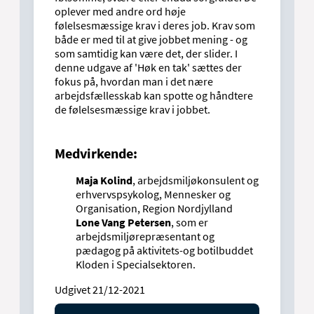
oplever med andre ord høje
følelsesmæssige krav i deres job. Krav som
både er med til at give jobbet mening - og
som samtidig kan være det, der slider. I
denne udgave af 'Høk en tak' sættes der
fokus på, hvordan man i det nære
arbejdsfællesskab kan spotte og håndtere
de følelsesmæssige krav i jobbet.
Medvirkende:
Maja Kolind
, arbejdsmiljøkonsulent og
erhvervspsykolog, Mennesker og
Organisation, Region Nordjylland
Lone Vang Petersen
, som er
arbejdsmiljørepræsentant og
pædagog på aktivitets-og botilbuddet
Kloden i Specialsektoren.
Udgivet 21/12-2021