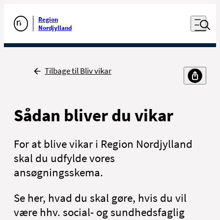
Luk naviga
Udfør søgning
Åben nav
Region
Gå til forsiden
Nordjylland
Tilbage
Tilbage til Bliv vikar
Sådan bliver du vikar
For at blive vikar i Region Nordjylland
skal du udfylde vores
ansøgningsskema.
Se her, hvad du skal gøre, hvis du vil
være hhv. social- og sundhedsfaglig