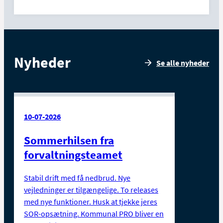
Nyheder
Se alle nyheder
10-07-2026
Sommerhilsen fra
forvaltningsteamet
Stabil drift med få nedbrud. Nye
vejledninger er tilgængelige. To releases
med nye funktioner. Husk at tjekke jeres
SOR-opsætning. Kommunal PRO bliver en