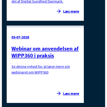
del af Digital Sundhed Danmark.
Læs mere
03-07-2026
Webinar om anvendelsen af
WIPP360 i praksis
Se denne nyhed for at læse mere om
webinaret om WIPP360
Læs mere