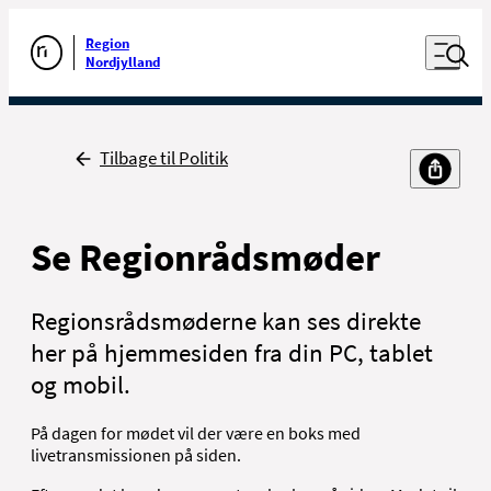
Luk naviga
Udfør søgning
Åben nav
Region
Gå til forsiden
Nordjylland
Tilbage
Tilbage til Politik
Se Regionrådsmøder
Regionsrådsmøderne kan ses direkte
her på hjemmesiden fra din PC, tablet
og mobil.
På dagen for mødet vil der være en boks med
livetransmissionen på siden.