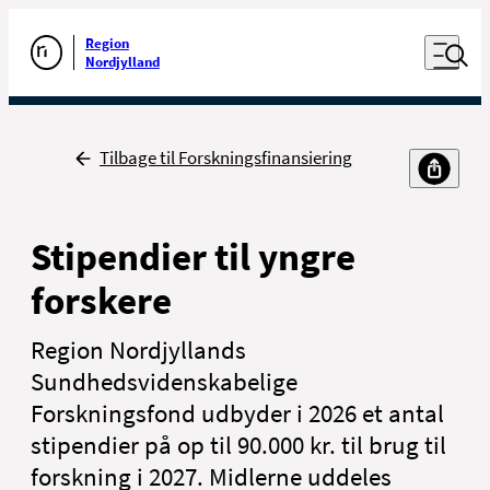
Luk naviga
Udfør søgning
Åben nav
Region
Gå til forsiden
Nordjylland
Tilbage
Tilbage til Forskningsfinansiering
Stipendier til yngre
forskere
Region Nordjyllands
Sundhedsvidenskabelige
Forskningsfond udbyder i 2026 et antal
stipendier på op til 90.000 kr. til brug til
forskning i 2027. Midlerne uddeles