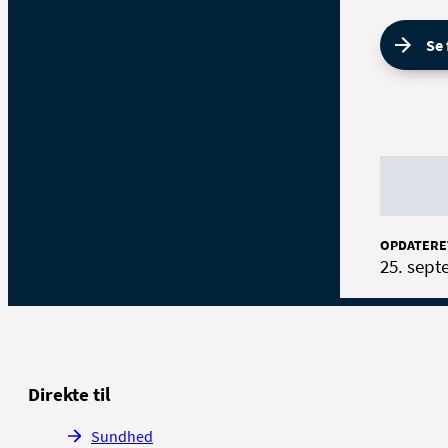
Se
OPDATERE
25. sept
Direkte til
Sundhed