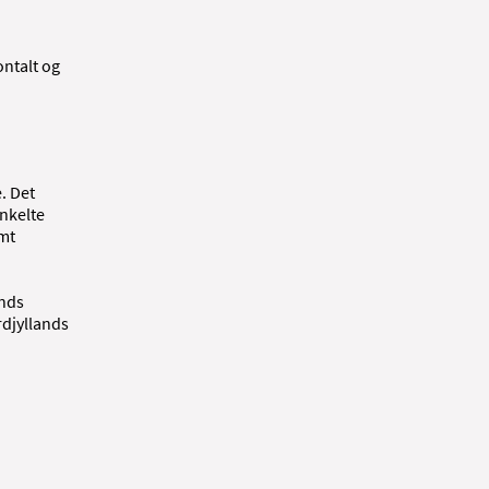
ontalt og
. Det
enkelte
amt
ands
rdjyllands