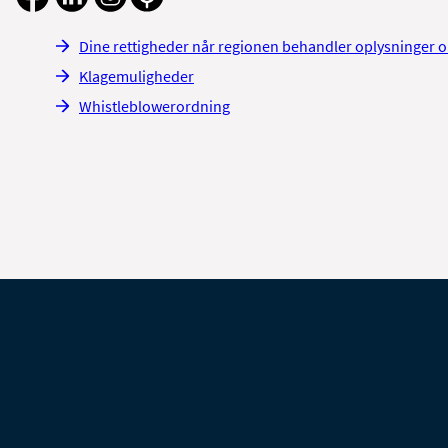
Dine rettigheder når regionen behandler oplysninger 
Klagemuligheder
Whistleblowerordning