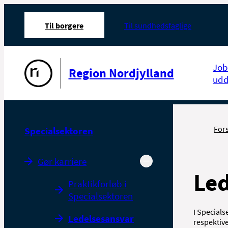
Til borgere
Til sundhedsfaglige
Gå til forsiden
Job
Region Nordjylland
udd
For
Specialsektoren
Gør karriere
Le
Praktikforløb i
Specialsektoren
I Specials
Ledelsesansvar
respektive