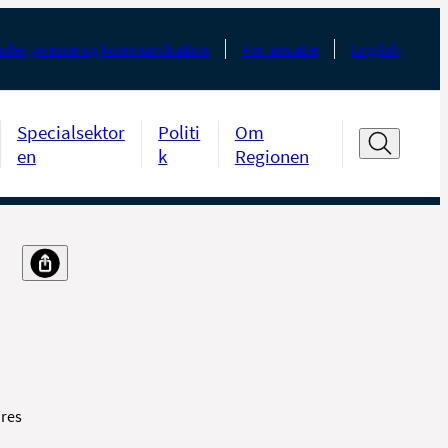
der, presse og kommunikation
For ansatte
English
Specialsektor
Politi
Om
en
k
Regionen
ores