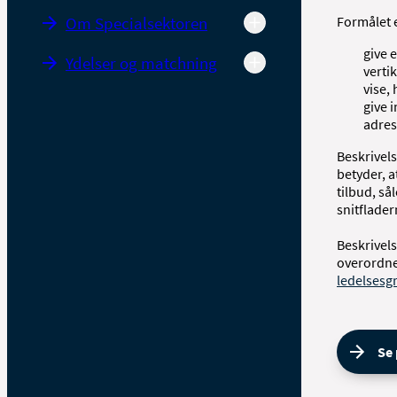
Om Specialsektoren
Formålet e
give 
Ydelser og matchning
verti
vise,
give 
adres
Beskrivels
betyder, a
tilbud, s
snitflader
Beskrivel
overordne
ledelsesg
Se