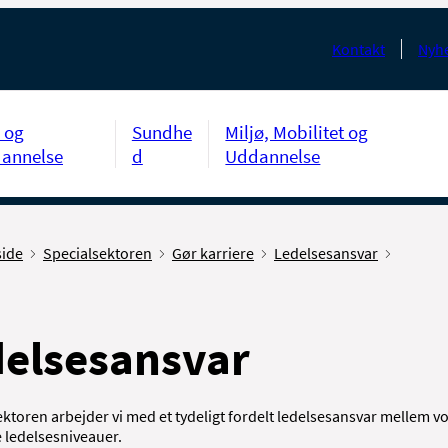
Kontakt
Nyhe
 og
Sundhe
Miljø, Mobilitet og
annelse
d
Uddannelse
side
Specialsektoren
Gør karriere
Ledelsesansvar
delsesansvar
ektoren arbejder vi med et tydeligt fordelt ledelsesansvar mellem v
 ledelsesniveauer.