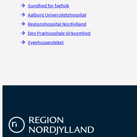
Sundhed for fagfolk
Aalborg Universitetshospital
Regionshospital Nordjylland
Den Præhospitale Virksomhed
Sygehusapoteket