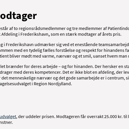
modtager
 består af to regionsrådsmedlemmer og tre medlemmer af Patientind
Afdeling i Frederikshavn
,
som en stærk modtager af årets pris.
ng i Frederikshavn udmærker sig ved et enestående teamsamarbejde
mmen med en tydelig fælles forståelse og respekt for hinandens fa
tient bliver mødt med varme, nærvær og et smil, uanset hvem man
nalet brænder for deres arbejde – og for hinanden. Der hersker en st
drager med deres kompetencer. Det er ikke blot en afdeling, der lever
 det menneskelige nærvær og det gode samarbejde er i centrum, sig
agelsesudvalget i Region Nordjylland.
udvalget
, der uddeler prisen. Modtageren får overrakt 25.000 kr. til
nstner.