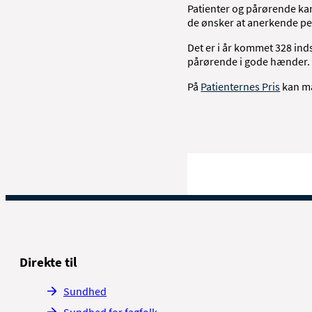
Patienter og pårørende kan
de ønsker at anerkende per
Det er i år kommet 328 inds
pårørende i gode hænder.
På
Patienternes Pris
kan man
Direkte til
Sundhed
Sundhed for fagfolk