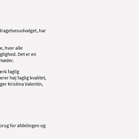
dragelsesudvalget, har
, hvor alle
glighed. Det er en
 møder.
ærk faglig
er høj faglig kvalitet,
er Kristina Valentin,
 brug for afdelingen og