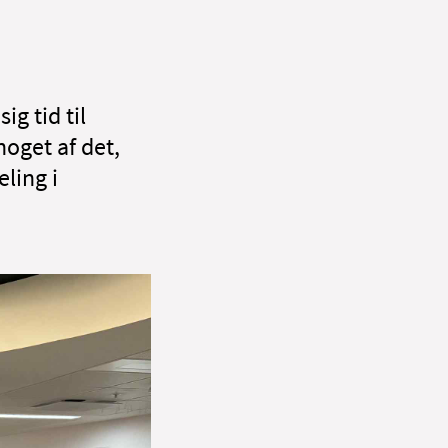
g tid til
noget af det,
ling i