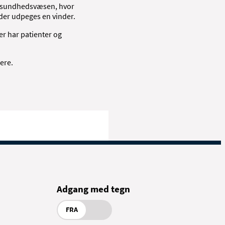
ske sundhedsvæsen, hvor
 der udpeges en vinder.
er har patienter og
dere.
Adgang med tegn
FRA