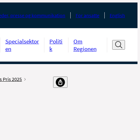
der, presse og kommunikation
For ansatte
English
Specialsektor
Politi
Om
en
k
Regionen
s Pris 2025