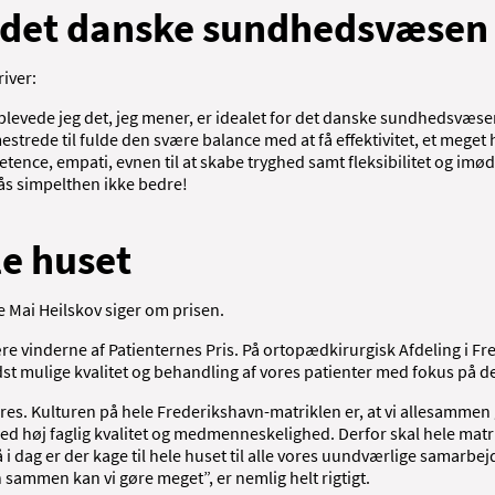
r det danske sundhedsvæsen
river:
levede jeg det, jeg mener, er idealet for det danske sundhedsvæse
strede til fulde den svære balance med at få effektivitet, et meget 
etence, empati, evnen til at skabe tryghed samt fleksibilitet og im
fås simpelthen ikke bedre!
le huset
 Mai Heilskov siger om prisen.
t være vinderne af Patienternes Pris. På ortopædkirurgisk Afdeling i F
dst mulige kvalitet og behandling af vores patienter med fokus på d
ores. Kulturen på hele Frederikshavn-matriklen er, at vi allesammen 
ed høj faglig kvalitet og medmenneskelighed. Derfor skal hele matri
 i dag er der kage til hele huset til alle vores uundværlige samarbe
n sammen kan vi gøre meget”, er nemlig helt rigtigt.