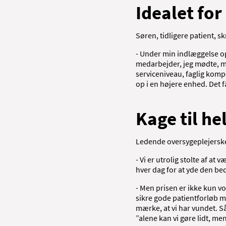
Idealet fo
Søren, tidligere patient, sk
- Under min indlæggelse op
medarbejder, jeg mødte, me
serviceniveau, faglig komp
op i en højere enhed. Det 
Kage til he
Ledende oversygeplejerske
- Vi er utrolig stolte af a
hver dag for at yde den be
- Men prisen er ikke kun v
sikre gode patientforløb m
mærke, at vi har vundet. Så
”alene kan vi gøre lidt, me