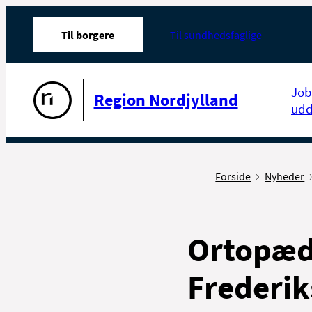
Til borgere
Til sundhedsfaglige
Gå til forsiden
Job
Region Nordjylland
udd
Forside
Nyheder
Ortopædk
Frederi