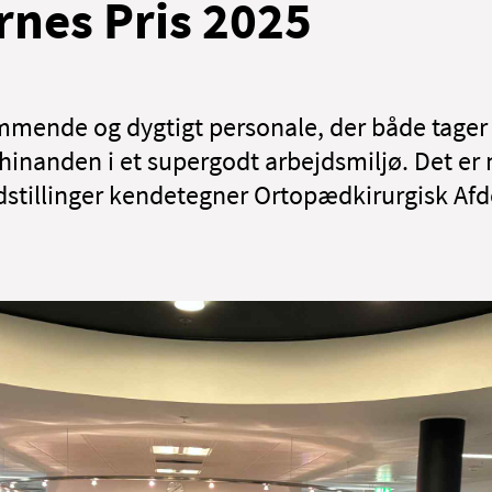
rnes Pris 2025
mende og dygtigt personale, der både tager si
 hinanden i et supergodt arbejdsmiljø. Det er 
ndstillinger kendetegner Ortopædkirurgisk Afde