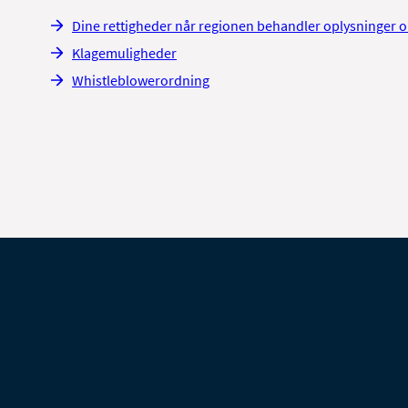
Dine rettigheder når regionen behandler oplysninger 
Klagemuligheder
Whistleblowerordning