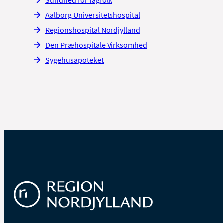
Aalborg Universitetshospital
Regionshospital Nordjylland
Den Præhospitale Virksomhed
Sygehusapoteket