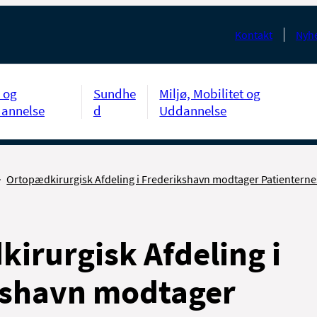
Kontakt
Nyhe
 og
Sundhe
Miljø, Mobilitet og
annelse
d
Uddannelse
Ortopædkirurgisk Afdeling i Frederikshavn modtager Patienterne
irurgisk Afdeling i
kshavn modtager