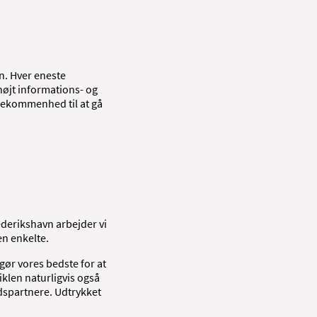
n. Hver eneste
højt informations- og
ødekommenhed til at gå
rederikshavn arbejder vi
en enkelte.
gør vores bedste for at
klen naturligvis også
jdspartnere. Udtrykket