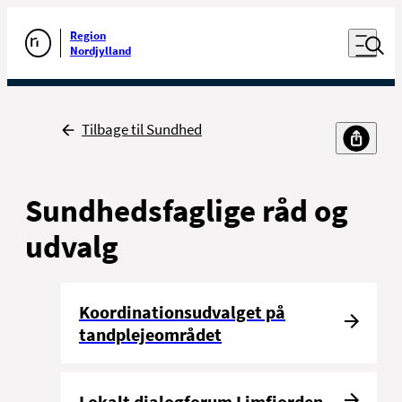
Luk naviga
Udfør søgning
Åben nav
Region
Gå til forsiden
Nordjylland
Tilbage
Tilbage til Sundhed
Sundhedsfaglige råd og
udvalg
Koordinationsudvalget på
tandplejeområdet
Lokalt dialogforum Limfjorden