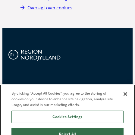
Oversigt over cookies
Region Nordjylland
By clicking “Accept All Cookies”, you agree to the storing of
cookies on your device to enhance site navigation, analyze site
Niels Bohrs Vej 30
usage, and assist in our marketing efforts.
9220 Aalborg Øst
Tlf.
97 64 80 00
Cookies Settings
Reject All