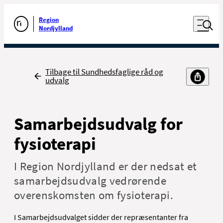
Luk naviga
Udfør søgning
Åben nav
Region
Gå til forsiden
Nordjylland
Tilbage
Tilbage til Sundhedsfaglige råd og
udvalg
Samarbejdsudvalg for
fysioterapi
I Region Nordjylland er der nedsat et
samarbejdsudvalg vedrørende
overenskomsten om
fysioterapi
.
I Samarbejdsudvalget sidder der repræsentanter fra