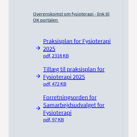
Fysioterapeut Bjørn Binderup
Overenskomst om fysioterapi - link til
Fysioterapeut Thomas Kjems Juhl
OK portalen
Fysioterapeut Tina Rank Franzen
Praksisplan for Fysioterapi
2025
pdf, 2318 KB
Tillæg til praksisplan for
Fysioterapi 2025
pdf, 472 KB
Forretningsorden for
Samarbejdsudvalget for
Fysioterapi
pdf, 97 KB