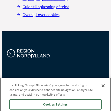
Guide til oplæsning af tekst
Oversigt over cookies
Region Nordjylland
By clicking “Accept All Cookies”, you agree to the storing of
cookies on your device to enhance site navigation, analyze site
Niels Bohrs Vej 30
usage, and assist in our marketing efforts.
9220 Aalborg Øst
Tlf.
97 64 80 00
Cookies Settings