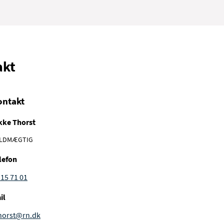
akt
ontakt
kke Thorst
LDMÆGTIG
lefon
 15 71 01
il
thorst@rn.dk