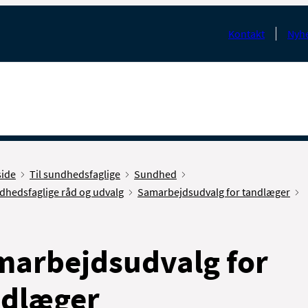
Kontakt
Nyhe
side
Til sundhedsfaglige
Sundhed
dhedsfaglige råd og udvalg
Samarbejdsudvalg for tandlæger
marbejdsudvalg for
ndlæger