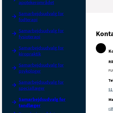
apotekerområdet
Samarbejdsudvalg for
fodterapi
Samarbejdsudvalg for
Kont
fysioterapi
Samarbejdsudvalg for
K
kiropraktik
Ri
Samarbejdsudvalg for
psykologer
FU
Te
Samarbejdsudvalg for
speciallæger
51
Samarbejdsudvalg for
Ma
tandlæger
r.