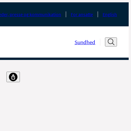
der, presse og kommunikation
For ansatte
English
Sundhed