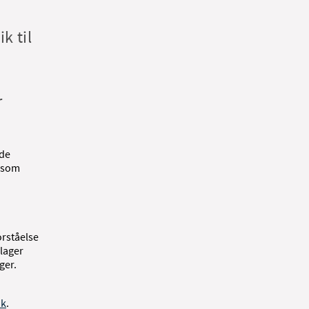
k til
r
nde
 som
orståelse
lager
ger.
dk
.