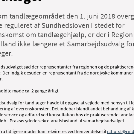
om tandlægeområdet den 1. juni 2018 overgi
ve reguleret af Sundhedsloven i stedet for
skomst om tandlægehjælp, er der i Region
lland ikke længere et Samarbejdsudvalg fo
æger.
jdsudvalget sad der repræsentanter fra regionen og de praktisere
. Der indgik desuden en repræsentant fra de nordjyske kommuner
r.
oldte møde ca. 2 gange årligt.
sudvalg for tandlæger havde til opgave at vejlede med hensyn til f
sering af overenskomsten. Det indebar blandt andet behandling af k
e service og adfærd ved konsultation hos de praktiserende tandlæ
løb - Praksis ydede sekretariatsbistand til samarbejdsudvalget.
fra tidligere møder kan rekvireres ved henvendelse til
r.thorst@rn.