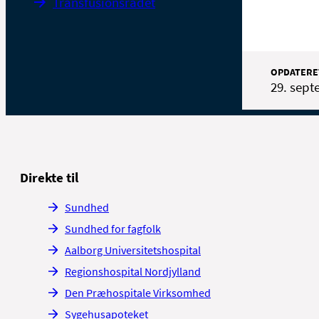
Transfusionsrådet
OPDATERE
29. sept
Direkte til
Sundhed
Sundhed for fagfolk
Aalborg Universitetshospital
Regionshospital Nordjylland
Den Præhospitale Virksomhed
Sygehusapoteket