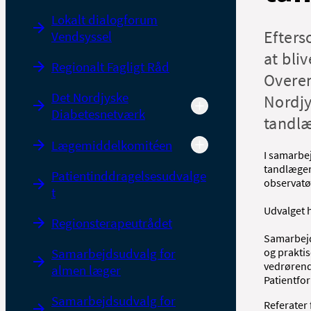
Lokalt dialogforum
Efters
Vendsyssel
at bli
Regionalt Fagligt Råd
Overen
Det Nordjyske
Nordjy
Diabetesnetværk
tandl
Lægemiddelkomitéen
I samarbe
tandlæger
Patientinddragelsesudvalge
observatø
t
Udvalget h
Regionsterapeutrådet
Samarbejd
Samarbejdsudvalg for
og prakti
vedrørend
almen læger
Patientfor
Samarbejdsudvalg for
Referater 