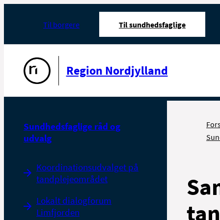
Til borgere
Til sundhedsfaglige
Gå til forsiden
Region Nordjylland
For
Sundhedsfaglige råd og
udvalg
Sun
Koordinationsudvalget på
Sa
tandplejeområdet
Lokalt dialogforum
ta
Limfjorden