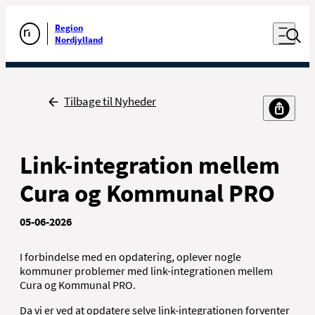
Luk naviga
Udfør søgning
Åben nav
Region
Gå til forsiden
Nordjylland
Tilbage til Nyheder
Til borgere
Til sundhedsfaglige
Link-integration mellem
Cura og Kommunal PRO
05-06-2026
Kontakt
I forbindelse med en opdatering, oplever nogle
kommuner problemer med link-integrationen mellem
Nyheder, presse og kommunikation
Cura og Kommunal PRO.
For ansatte
Da vi er ved at opdatere selve link-integrationen forventer