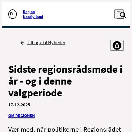
Luk naviga
Udfør søgning
Åben nav
Region
Gå til forsiden
Nordjylland
Tilbage til Nyheder
Til borgere
Til sundhedsfaglige
Sidste regionsrådsmøde i
år - og i denne
valgperiode
17-12-2025
Kontakt
OM REGIONEN
Nyheder, presse og kommunikation
For ansatte
Vær med, når politikerne i Regionsrådet