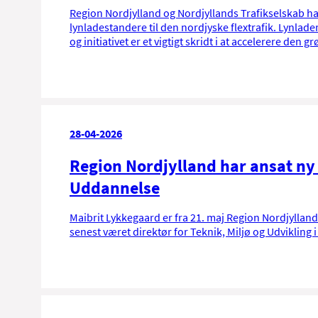
Region Nordjylland og Nordjyllands Trafikselskab h
lynladestandere til den nordjyske flextrafik. Lynlad
og initiativet er et vigtigt skridt i at accelerere den g
28-04-2026
Region Nordjylland har ansat ny d
Uddannelse
Maibrit Lykkegaard er fra 21. maj Region Nordjylland
senest været direktør for Teknik, Miljø og Udvikling