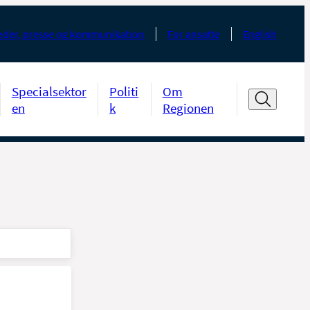
der, presse og kommunikation
For ansatte
English
Specialsektor
Politi
Om
en
k
Regionen