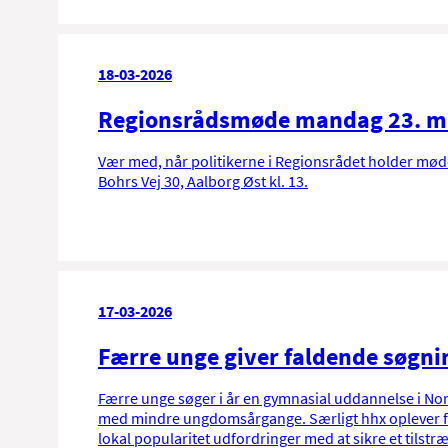
18-03-2026
Regionsrådsmøde mandag 23. m
Vær med, når politikerne i Regionsrådet holder møde
Bohrs Vej 30, Aalborg Øst kl. 13.
17-03-2026
Færre unge giver faldende søgni
Færre unge søger i år en gymnasial uddannelse i No
med mindre ungdomsårgange. Særligt hhx oplever fa
lokal popularitet udfordringer med at sikre et tilstr