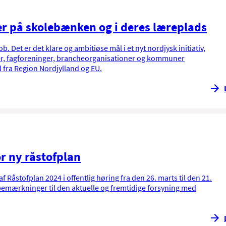
r på skolebænken og i deres læreplads
. Det er det klare og ambitiøse mål i et nyt nordjysk initiativ,
der, fagforeninger, brancheorganisationer og kommuner
 fra Region Nordjylland og EU.
or ny råstofplan
Råstofplan 2024 i offentlig høring fra den 26. marts til den 21.
bemærkninger til den aktuelle og fremtidige forsyning med