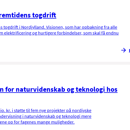
remtidens togdrift
s togdrift i Nordjylland. Visionen, som har opbakning fra alle
elektrificering og hurtigere forbindelser, som skal få endnu
en for naturvidenskab og teknologi hos
o. kr. i støtte til fem nye projekter på nordjyske
dervisning i naturvidenskab og teknologi mere
ene op for fagenes mange muligheder.