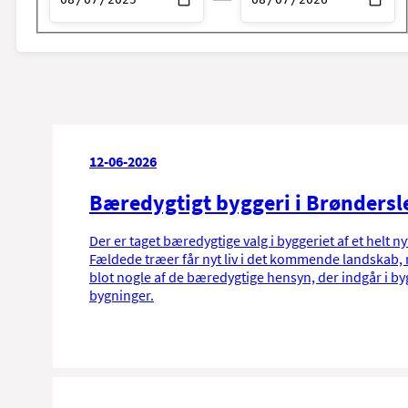
Vælg start dato
Vælg slut dato
12-06-2026
Bæredygtigt byggeri i Brøndersl
Der er taget bæredygtige valg i byggeriet af et helt n
Fældede træer får nyt liv i det kommende landskab,
blot nogle af de bæredygtige hensyn, der indgår i b
bygninger.