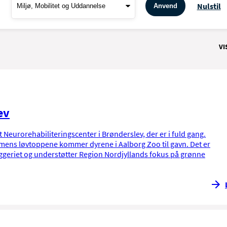
Nulstil
Anvend
VI
ev
yt Neurorehabiliteringscenter i Brønderslev, der er i fuld gang.
 mens løvtoppene kommer dyrene i Aalborg Zoo til gavn. Det er
yggeriet og understøtter Region Nordjyllands fokus på grønne