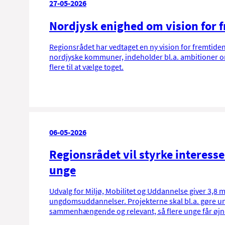
27-05-2026
Nordjysk enighed om vision for f
Regionsrådet har vedtaget en ny vision for fremtiden
nordjyske kommuner, indeholder bl.a. ambitioner om 
flere til at vælge toget.
06-05-2026
Regionsrådet vil styrke interess
unge
Udvalg for Miljø, Mobilitet og Uddannelse giver 3,8 mi
ungdomsuddannelser. Projekterne skal bl.a. gøre un
sammenhængende og relevant, så flere unge får øjn