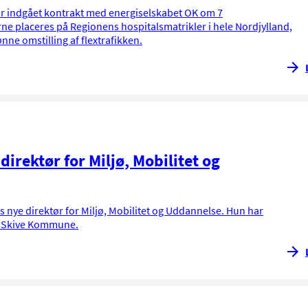
ar indgået kontrakt med energiselskabet OK om 7
erne placeres på Regionens hospitalsmatrikler i hele Nordjylland,
rønne omstilling af flextrafikken.
irektør for Miljø, Mobilitet og
s nye direktør for Miljø, Mobilitet og Uddannelse. Hun har
 i Skive Kommune.