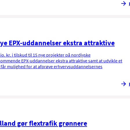
ye EPX-uddannelser ekstra attraktive
o. kr. i tilskud til 15 nye projekter på nordjyske
ommende EPX-uddannelser ekstra attraktive samt at udvikle et
r får mulighed for at afprøve erhvervsuddannelsernes
lland gør flextrafik grønnere