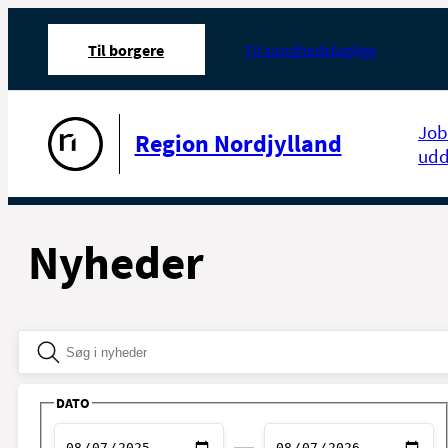
Til borgere
Til sundhedsfaglige
Gå til forsiden
Job
Region Nordjylland
udd
Nyheder
DATO