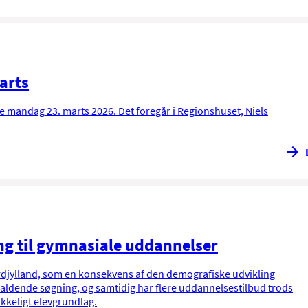
arts
 mandag 23. marts 2026. Det foregår i Regionshuset, Niels
ng til gymnasiale uddannelser
rdjylland, som en konsekvens af den demografiske udvikling
ldende søgning, og samtidig har flere uddannelsestilbud trods
ækkeligt elevgrundlag.