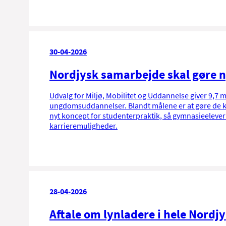
30-04-2026
Nordjysk samarbejde skal gøre n
Udvalg for Miljø, Mobilitet og Uddannelse giver 9,7 mi
ungdomsuddannelser. Blandt målene er at gøre de k
nyt koncept for studenterpraktik, så gymnasieeleve
karrieremuligheder.
28-04-2026
Aftale om lynladere i hele Nordjy