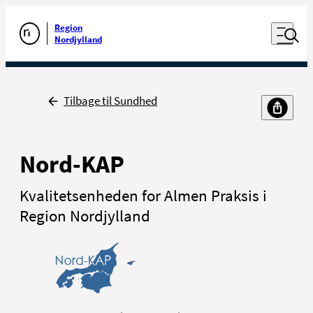
Luk naviga
Udfør søgning
Åben nav
Region
Gå til forsiden
Nordjylland
Tilbage
Tilbage til Sundhed
Nord-KAP
Kvalitetsenheden for Almen Praksis i
Region Nordjylland