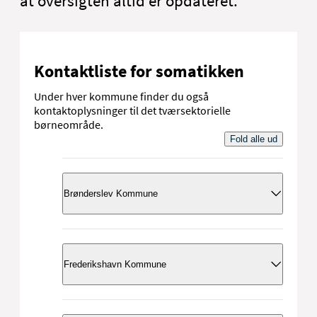
at oversigten altid er opdateret.
Kontaktliste for somatikken
Under hver kommune finder du også
kontaktoplysninger til det tværsektorielle
børneområde.
Fold alle ud
Brønderslev Kommune
Lukkedage
1 maj 2025 lukker visitationen klokken
Frederikshavn Kommune
12.00
Grundlovsdag den 5. juni 2025 er lukket
Visitation
hele dagen.