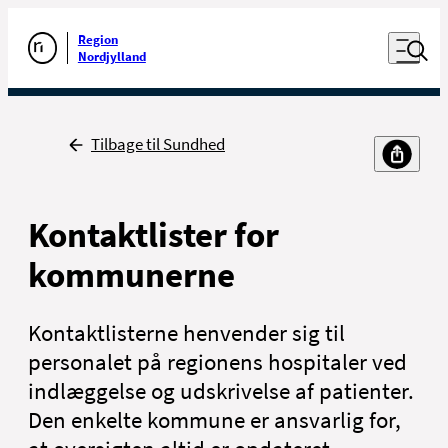
Luk naviga
Udfør søgning
Åben nav
Region
Gå til forsiden
Nordjylland
Tilbage
Tilbage til Sundhed
Kontaktlister for
kommunerne
Kontaktlisterne henvender sig til
personalet på regionens hospitaler ved
indlæggelse og udskrivelse af patienter.
Den enkelte kommune er ansvarlig for,