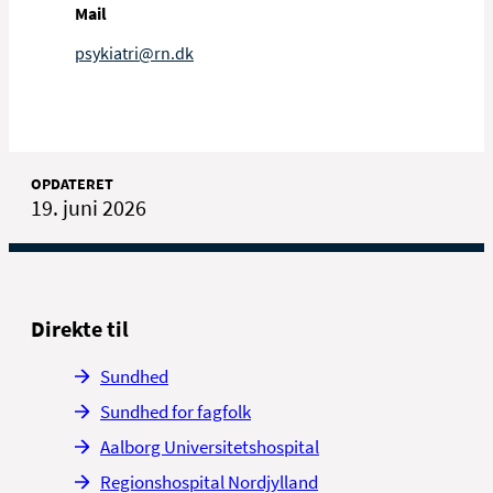
Mail
Børne- og Ungeafdelingen
Maria Høgh
Psykiatrien, Børnepsykiatrisk
Christian Mosbjerg Østerby
psykiatri@rn.dk
Afdeling
Der kan sendes sikker tunnelmail til en
Misbrug: Marlene Hauerslev
hvilken som helst mailadresse med
denne endelse: @aalborg.dk
OPDATERET
Voksen/Ældre
19. juni 2026
Vibeke Eriksen
Direkte til
Sundhed
Sundhed for fagfolk
Aalborg Universitetshospital
Regionshospital Nordjylland