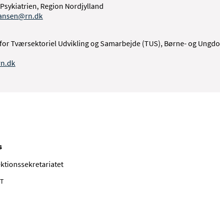
 Psykiatrien, Region Nordjylland
ansen@rn.dk
or Tværsektoriel Udvikling og Samarbejde (TUS), Børne- og Ungdo
n.dk
s
ektionssekretariatet
NT