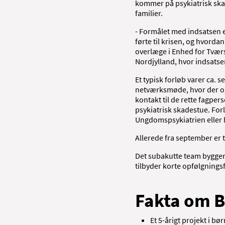
kommer på psykiatrisk skad
familier.
- Formålet med indsatsen e
førte til krisen, og hvorda
overlæge i Enhed for Tvær
Nordjylland, hvor indsatse
Et typisk forløb varer ca. 
netværksmøde, hvor der også
kontakt til de rette fagper
psykiatrisk skadestue. Forlø
Ungdomspsykiatrien eller h
Allerede fra september er ti
Det subakutte team bygger 
tilbyder korte opfølgningsf
Fakta om B
Et 5-årigt projekt i b