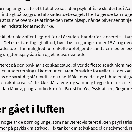
børn og unge visiteret til at blive set i den psykiatriske skadestue i 
r indlagt på baggrund af skadestuebesøget. Efterfølgende kan noge
den at kunne overskue at finde den rette hjælp, når de bliver sendt hj
s en indsats for at modvirke.
kt, der blev offentliggjort for et år siden, har derfor lanceret sit før
. Det er et tværfagligt tilbud, hvor børn og unge under 18 år og deres
kadestue – får mulighed for enkelte opfølgende samtaler med en psy
 og ungdomspsykiatrien og et netværksmøde.
 været på den psykiatriske skadestue, bliver de fleste sendt hjem me
t en underretning til kommunen. Men forældre fortæller, at det kan
ns de samtidig står midt i en krise. Målet med det nye tilbud er at gi
en akut krise, så de ikke står alene, og samtidig bygge bro til sko
er Jan Mainz, programdirektør for Bedst for Os, Psykiatrien, Region 
r gået i luften
l nogle af de børn og unge, som har været visiteret til den psykiat
er på psykisk mistrivsel – fx tanker om selvskade eller selvmord. 