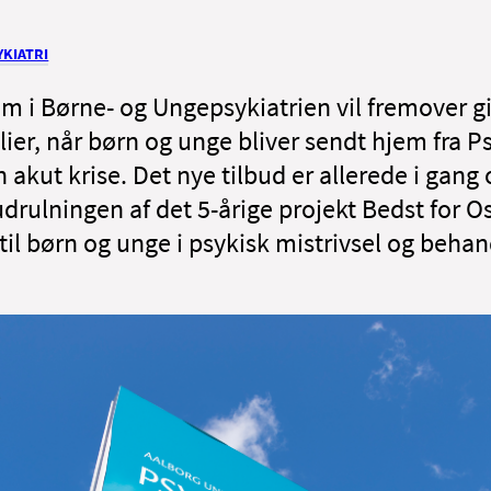
KIATRI
am i Børne- og Ungepsykiatrien vil fremover gi
ilier, når børn og unge bliver sendt hjem fra P
 akut krise. Det nye tilbud er allerede i gang 
udrulningen af det 5-årige projekt Bedst for Os
il børn og unge i psykisk mistrivsel og behan