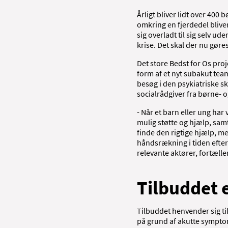
Årligt bliver lidt over 400 
omkring en fjerdedel blive
sig overladt til sig selv u
krise. Det skal der nu gøre
Det store Bedst for Os proje
form af et nyt subakut team
besøg i den psykiatriske s
socialrådgiver fra børne-
- Når et barn eller ung har
mulig støtte og hjælp, sam
finde den rigtige hjælp, me
håndsrækning i tiden efter 
relevante aktører, fortæll
Tilbuddet e
Tilbuddet henvender sig ti
på grund af akutte symptom