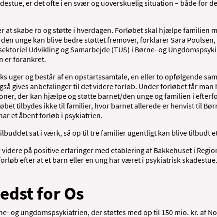
estue, er det ofte i en svær og uoverskuelig situation – både for d
r at skabe ro og støtte i hverdagen. Forløbet skal hjælpe familien m
n den unge kan blive bedre støttet fremover, forklarer Sara Poulsen,
sektoriel Udvikling og Samarbejde (TUS) i Børne- og Ungdomspsykia
n er forankret.
seks uger og består af en opstartssamtale, en eller to opfølgende sam
 gives anbefalinger til det videre forløb. Under forløbet får man hj
soner, der kan hjælpe og støtte barnet/den unge og familien i efterfo
bet tilbydes ikke til familier, hvor barnet allerede er henvist til Bø
ar et åbent forløb i psykiatrien.
lbuddet sat i værk, så op til tre familier ugentligt kan blive tilbudt e
videre på positive erfaringer med etablering af Bakkehuset i Regio
orløb efter at et barn eller en ung har været i psykiatrisk skadestue
edst for Os
ørne- og ungdomspsykiatrien, der støttes med op til 150 mio. kr. af