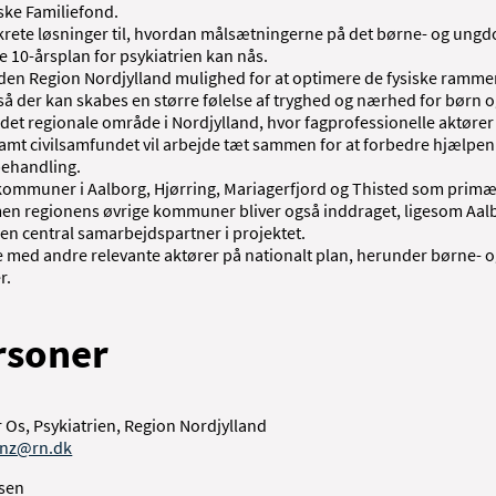
lske Familiefond.
ete løsninger til, hvordan målsætningerne på det børne- og ungd
 10-årsplan for psykiatrien kan nås.
uden Region Nordjylland mulighed for at optimere de fysiske rammer
å der kan skabes en større følelse af tryghed og nærhed for børn o
det regionale område i Nordjylland, hvor fagprofessionelle aktører
amt civilsamfundet vil arbejde tæt sammen for at forbedre hjælpen 
behandling.
e kommuner i Aalborg, Hjørring, Mariagerfjord og Thisted som pri
 men regionens øvrige kommuner bliver også inddraget, ligesom Aalb
en central samarbejdspartner i projektet.
e med andre relevante aktører på nationalt plan, herunder børne-
r.
rsoner
 Os, Psykiatrien, Region Nordjylland
inz@rn.dk
sen