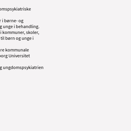
omspsykiatriske
 i børne- og
g unge i behandling.
 i kommuner, skoler,
til børn og unge i
mære kommunale
org Universitet
 og ungdomspsykiatrien