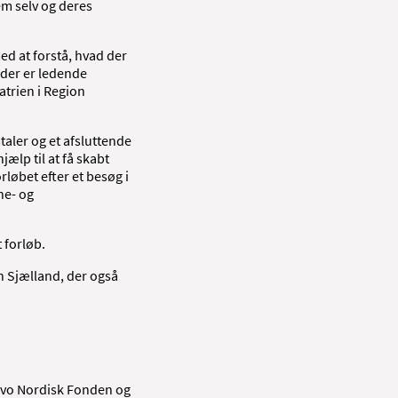
em selv og deres
ed at forstå, hvad der
 der er ledende
trien i Region
taler og et afsluttende
ælp til at få skabt
rløbet efter et besøg i
rne- og
t forløb.
n Sjælland, der også
.
 Novo Nordisk Fonden og