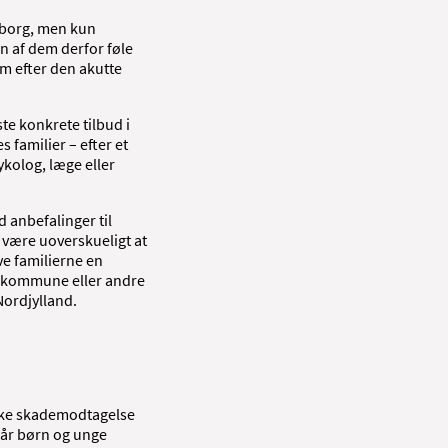
Aalborg, men kun
n af dem derfor føle
em efter den akutte
ste konkrete tilbud i
 familier – efter et
kolog, læge eller
d anbefalinger til
 være uoverskueligt at
ve familierne en
le, kommune eller andre
Nordjylland.
riske skademodtagelse
Når børn og unge