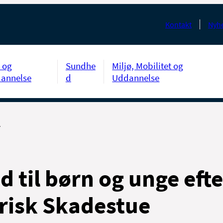
Kontakt
Nyhe
 og
Sundhe
Miljø, Mobilitet og
annelse
d
Uddannelse
ud til børn og unge eft
trisk Skadestue