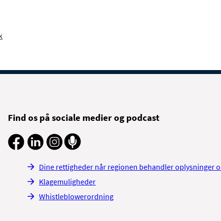
k
Find os på sociale medier og podcast
Dine rettigheder når regionen behandler oplysninger 
Klagemuligheder
Whistleblowerordning