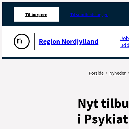
Til borgere
Til sundhedsfaglige
Gå til forsiden
Job
Region Nordjylland
udd
Forside
Nyheder
Nyt tilb
i Psykia