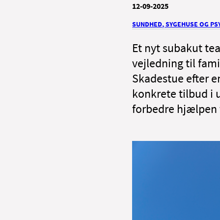
12-09-2025
SUNDHED, SYGEHUSE OG PSY
Et nyt subakut te
vejledning til fam
Skadestue efter en
konkrete tilbud i 
forbedre hjælpen t