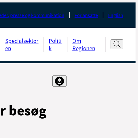
der, presse og kommunikation
For ansatte
English
Specialsektor
Politi
Om
en
k
Regionen
er besøg