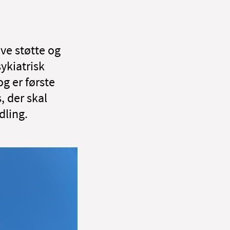
ve støtte og
sykiatrisk
og er første
, der skal
dling.