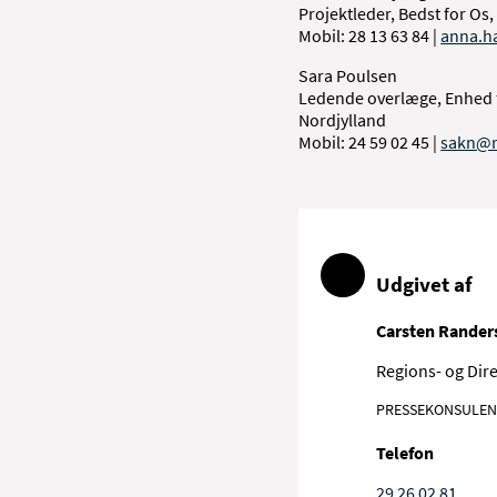
Projektleder, Bedst for Os,
Mobil: 28 13 63 84 |
anna.h
Sara Poulsen
Ledende overlæge, Enhed f
Nordjylland
M
obil: 24 59 02 45 |
sakn@r
Udgivet af
Carsten Rander
Regions- og Dir
PRESSEKONSULE
Telefon
29 26 02 81