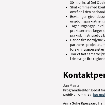
30 mio. kr. af Det Obe
Skal komme med konkr
område i den nationale
Bevillingen giver des
ungdomspsykiatrien, s
Tager udgangspunkt i 
praktiserende læger s
psykisk mistrivsel og 
Har de fire nordjysk
partnere i projektet,
forskningsmæssigt er 
Har et tæt samarbejd
i de øvrige fire regione
Kontaktpe
Jan Mainz
Programdirektør, Bedst for
Mobil: 25 57 90 33 |
jan.ma
Anna Sofie Kjærgaard Han