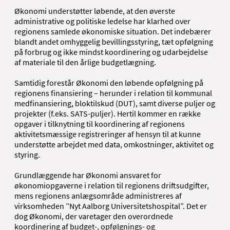
Økonomi understøtter løbende, at den øverste
administrative og politiske ledelse har klarhed over
regionens samlede økonomiske situation. Det indebærer
blandt andet omhyggelig bevillingsstyring, tæt opfølgning
på forbrug og ikke mindst koordinering og udarbejdelse
af materiale til den årlige budgetlægning.
Samtidig forestår Økonomi den løbende opfølgning på
regionens finansiering – herunder i relation til kommunal
medfinansiering, bloktilskud (DUT), samt diverse puljer og
projekter (f.eks. SATS-puljer). Hertil kommer en række
opgaver i tilknytning til koordinering af regionens
aktivitetsmæssige registreringer af hensyn til at kunne
understøtte arbejdet med data, omkostninger, aktivitet og
styring.
Grundlæggende har Økonomi ansvaret for
økonomiopgaverne i relation til regionens driftsudgifter,
mens regionens anlægsområde administreres af
virksomheden ”Nyt Aalborg Universitetshospital”. Det er
dog Økonomi, der varetager den overordnede
koordinering af budget-, opfølgnings- og