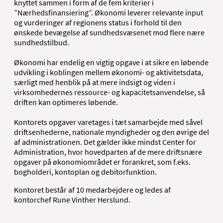
knyttet sammen i form af de fem kriterier i
”Nærhedsfinansiering”. Økonomi leverer relevante input
og vurderinger af regionens status i forhold til den
ønskede bevægelse af sundhedsvæsenet mod flere nære
sundhedstilbud.
Økonomi har endelig en vigtig opgave i at sikre en løbende
udvikling i koblingen mellem økonomi- og aktivitetsdata,
særligt med henblik på at mere indsigt og viden i
virksomhedernes ressource- og kapacitetsanvendelse, så
driften kan optimeres løbende.
Kontorets opgaver varetages i tæt samarbejde med såvel
driftsenhederne, nationale myndigheder og den øvrige del
af administrationen. Det gælder ikke mindst Center for
Administration, hvor hovedparten af de mere driftsnære
opgaver på økonomiområdet er forankret, som f.eks.
bogholderi, kontoplan og debitorfunktion.
Kontoret består af 10 medarbejdere og ledes af
kontorchef Rune Vinther Herslund.