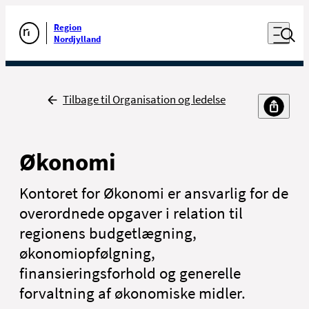
Luk naviga
Udfør søgning
Åben nav
Region
Gå til forsiden
Nordjylland
Tilbage
Tilbage til Organisation og ledelse
Økonomi
Kontoret for Økonomi er ansvarlig for de
overordnede opgaver i relation til
regionens budgetlægning,
økonomiopfølgning,
finansieringsforhold og generelle
forvaltning af økonomiske midler.