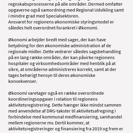
regnskabsprocesserne på alle områder. Dermed omfatter
opgaverne også samordning med Regional Udvikling samt
i mindre grad med Specialsektoren.
Ansvaret for regionens økonomiske styringsmodel er
således helt overordnet forankret i Økonomi.
Økonomi arbejder bredt med sager, der kan have
betydning for den økonomiske administration af de
regionale midler. Dette vedrører således sagsbehandling
på en lang række områder, der kan påvirke regionens
hospitaler og virksomhedsområder med henblik på at
sikre, at områderne administreres korrekt, samt at der
tages behørigt hensyn til deres økonomiske
konsekvenser.
Økonomi varetager også en række overordnede
koordineringsopgaver i relation til regionens
aktivitetsregistrering. Dette hænger ikke mindst sammen
med anvendelse af DRG-takster til aktivitetsafregning i
forbindelse med kommunal medfinansiering, samhandel
mellem regionerne mv. Dertil kommer, at
aktivitetsregistreringer og finansiering fra 2019 og frem er