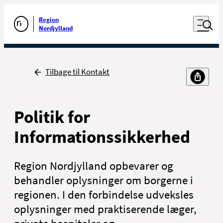
Luk naviga
Udfør søgning
Åben nav
Region
Gå til forsiden
Nordjylland
Tilbage
Tilbage til Kontakt
Politik for
Informationssikkerhed
Region Nordjylland opbevarer og
behandler oplysninger om borgerne i
regionen. I den forbindelse udveksles
oplysninger med praktiserende læger,