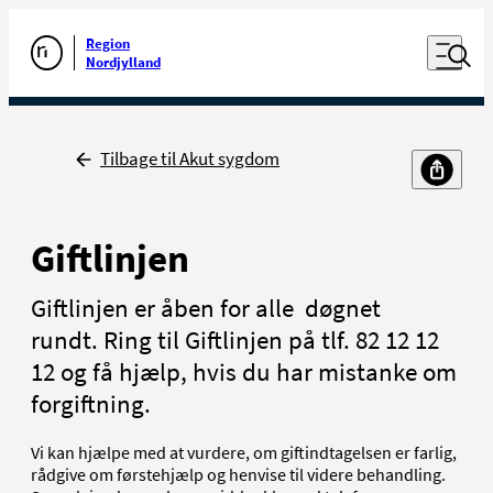
Luk naviga
Udfør søgning
Åben nav
Region
Gå til forsiden
Nordjylland
Tilbage
Tilbage til Akut sygdom
Giftlinjen
Giftlinjen er åben for alle døgnet
rundt. Ring til Giftlinjen på tlf. 82 12 12
12 og få hjælp, hvis du har mistanke om
forgiftning.
Vi kan hjælpe med at vurdere, om giftindtagelsen er farlig,
rådgive om førstehjælp og henvise til videre behandling.