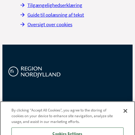
Tilgængelighedserklæring
Guide til oplæsning af tekst
Oversigt over cookies
Region Nordjylland
By clicking “Accept All Cookies”, you agree to the storing of
cookies on your device to enhance site navigation, analyze site
Niels Bohrs Vej 30
usage, and assist in our marketing efforts.
9220 Aalborg Øst
Tlf.
97 64 80 00
Cookies Settings