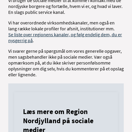
Vi bruger de sociale medier til at komme i kontakt med de
nordjyske borgere og fortælle, hvem vi er, og hvad vi laver.
En slags public service kanal.
Vi har overordnede virksomhedskanaler, men også en
lang række lokale profiler for afsnit, institutioner mm.
Se liste over regionens kanaler, og følg endelig dem, du er
nysgerrig på
.
Vi svarer gerne på spørgsmål om vores generelle opgaver,
men sagsbehandler ikke på sociale medier. Vær også
opmærksom på, at du ikke skriver personfølsomme
oplysninger om dig selv, hvis du kommenterer på et opslag
eller lignende.
Læs mere om Region
Nordjylland på sociale
medier