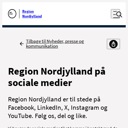
Luk naviga
Udfør søgning
Åben nav
Region
Gå til forsiden
Nordjylland
Tilbage
Tilbage til Nyheder, presse og
kommunikation
Region Nordjylland på
sociale medier
Region Nordjylland er til stede på
Facebook, LinkedIn, X, Instagram og
YouTube. Følg os, del og like.