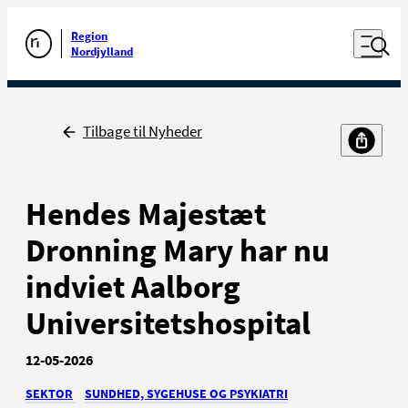
Luk naviga
Udfør søgning
Åben nav
Region
Gå til forsiden
Nordjylland
Tilbage til Nyheder
Til borgere
Til sundhedsfaglige
Hendes Majestæt
Dronning Mary har nu
indviet Aalborg
Universitetshospital
Kontakt
Nyheder, presse og kommunikation
12-05-2026
For ansatte
SEKTOR
SUNDHED, SYGEHUSE OG PSYKIATRI