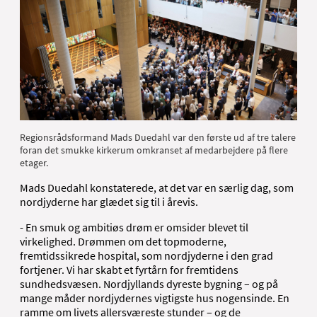
Regionsrådsformand Mads Duedahl var den første ud af tre talere
foran det smukke kirkerum omkranset af medarbejdere på flere
etager.
Mads Duedahl konstaterede, at det var en særlig dag, som
nordjyderne har glædet sig til i årevis.
- En smuk og ambitiøs drøm er omsider blevet til
virkelighed. Drømmen om det topmoderne,
fremtidssikrede hospital, som nordjyderne i den grad
fortjener. Vi har skabt et fyrtårn for fremtidens
sundhedsvæsen. Nordjyllands dyreste bygning – og på
mange måder nordjydernes vigtigste hus nogensinde. En
ramme om livets allersværeste stunder – og de