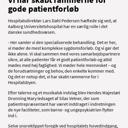
gode patientforløb
Hospitalsdirektør Lars Dahl Pedersen hæftede sig ved, at
Aalborg Universitetshospital har en særlig rolle i det
danske sundhedsvæsen.
- Her samler vi den specialiserede behandling. Det er her,
vi møder de mest komplekse sygdomsforløb. Og vi gør det
ikke alene. Vi skal sammen med vores samarbejdspartnere
sikre, at alle patienter får et godt patientforløb og altid
mødes med høj faglighed. Vi møder hele mennesket – og
de forudsætninger og behov, den enkelte kommer med.
Og det er netop det, vi har skabt rammerne for i
Hospitalsbyen.
Efter talerne og et musikalsk indslag blev Hendes Majestæt
Dronning Mary ledsaget af Silas Vetner, der som
patientrepræsentant har været inddraget i indretningen
de nye faciliteter, som børne- og ungepsykiatrien flytter
ind i.
Selve snoreklippet foregik ved hospitalets hovedindgang,