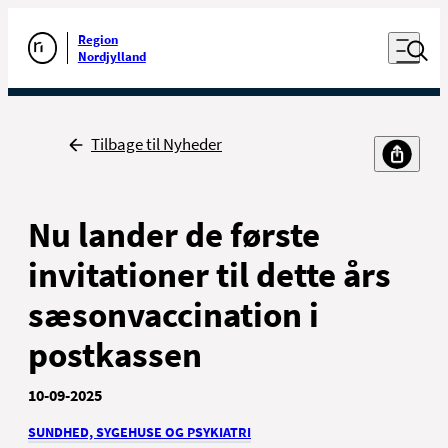
Luk naviga
Udfør søgning
Åben nav
Region
Gå til forsiden
Nordjylland
Tilbage til Nyheder
Til borgere
Til sundhedsfaglige
Nu lander de første
invitationer til dette års
sæsonvaccination i
postkassen
Kontakt
Nyheder, presse og kommunikation
10-09-2025
For ansatte
SUNDHED, SYGEHUSE OG PSYKIATRI