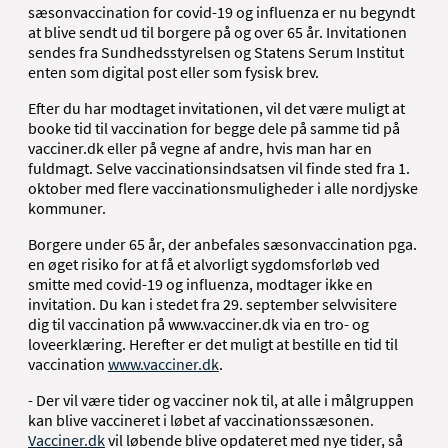
sæsonvaccination for covid-19 og influenza er nu begyndt
at blive sendt ud til borgere på og over 65 år. Invitationen
sendes fra Sundhedsstyrelsen og Statens Serum Institut
enten som digital post eller som fysisk brev.
Efter du har modtaget invitationen, vil det være muligt at
booke tid til vaccination for begge dele på samme tid på
vacciner.dk eller på vegne af andre, hvis man har en
fuldmagt. Selve vaccinationsindsatsen vil finde sted fra 1.
oktober med flere vaccinationsmuligheder i alle nordjyske
kommuner.
Borgere under 65 år, der anbefales sæsonvaccination pga.
en øget risiko for at få et alvorligt sygdomsforløb ved
smitte med covid-19 og influenza, modtager ikke en
invitation. Du kan i stedet fra 29. september selvvisitere
dig til vaccination på www.vacciner.dk via en tro- og
loveerklæring. Herefter er det muligt at bestille en tid til
vaccination
www.vacciner.dk
.
- Der vil være tider og vacciner nok til, at alle i målgruppen
kan blive vaccineret i løbet af vaccinationssæsonen.
Vacciner.dk
vil løbende blive opdateret med nye tider, så