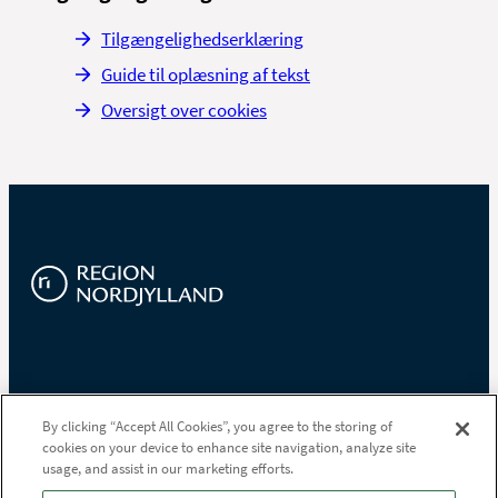
Tilgængelighedserklæring
Guide til oplæsning af tekst
Oversigt over cookies
Region Nordjylland
By clicking “Accept All Cookies”, you agree to the storing of
cookies on your device to enhance site navigation, analyze site
Niels Bohrs Vej 30
usage, and assist in our marketing efforts.
9220 Aalborg Øst
Tlf.
97 64 80 00