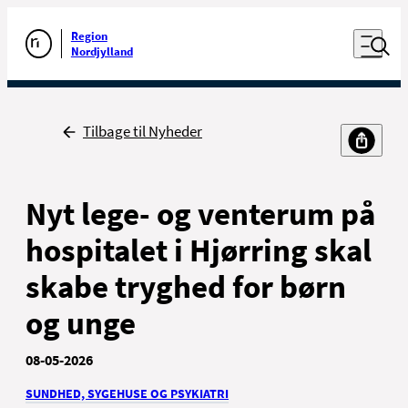
Luk naviga
Udfør søgning
Åben nav
Region
Gå til forsiden
Nordjylland
Tilbage til Nyheder
Til borgere
Til sundhedsfaglige
Nyt lege- og venterum på
hospitalet i Hjørring skal
skabe tryghed for børn
og unge
Kontakt
Nyheder, presse og kommunikation
08-05-2026
For ansatte
SUNDHED, SYGEHUSE OG PSYKIATRI