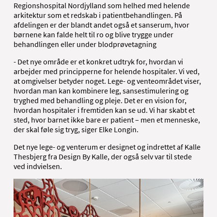
Regionshospital Nordjylland som helhed med helende
arkitektur som et redskab i patientbehandlingen. På
afdelingen er der blandt andet også et sanserum, hvor
børnene kan falde helt til ro og blive trygge under
behandlingen eller under blodprøvetagning
- Det nye område er et konkret udtryk for, hvordan vi
arbejder med principperne for helende hospitaler. Vi ved,
at omgivelser betyder noget. Lege- og venteområdet viser,
hvordan man kan kombinere leg, sansestimulering og
tryghed med behandling og pleje. Det er en vision for,
hvordan hospitaler i fremtiden kan se ud. Vi har skabt et
sted, hvor barnet ikke bare er patient – men et menneske,
der skal føle sig tryg, siger Elke Longin.
Det nye lege- og venterum er designet og indrettet af Kalle
Thesbjerg fra Design By Kalle, der også selv var til stede
ved indvielsen.