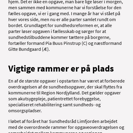
hjem. Det er ikke en opgave, man bare lige løser i morgen,
men sammen med kommunerne har vi forståelse for den
fælles opgave, vi er i gang med. I mange år har vi stået på
hver vores side, men nu er alle parter samlet rundt om
bordet. Grundlaget for sundhedsreformen er, at alle
parter løser opgaven i fællesskab og sørger for at
sundhedstilbuddene kommer tættere på borgerne,
fortæller formand Pia Buus Pinstrup (C) og næstformand
Gitte Bundgaard (Æ).
Vigtige rammer er på plads
En af de største opgaver i opstarten har været at forberede
overdragelsen af de sundhedsopgaver, der skal flyttes fra
kommunerne til Region Nordjylland. Det gælder opgaver
som akutsygepleje, patientrettet forebyggelse,
specialiseret rehabilitering samt sundheds- og
omsorgspladser.
I løbet af foråret har Sundhedsråd Limfjorden arbejdet
med de overordnede rammer for opgaveoverdragelsen og
samarbejdet mellem kommunerne og regionen.