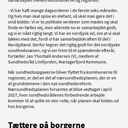
- Vi har haft mange dagsordener i de første seks måneder.
Og hvis man skal spise en elefant, så skal man gøre det i
små bidder. Vi er to politiske verdener som mødes og skal
finde en fælles vej, men allerede nu er samarbejdet godt,
og vi er nået rigtig langt. Vi har en nordjysk ed, om at vi skal
lykkes med det, fordi vi har samarbejdskraften til det i
Nordjylland. Derfor tegner det rigtig godt for det nordjyske
sundhedsvæsen, og vi ser frem til et spændende efterår,
fortæller Jan Thorbøll Andersen (V), medlem af
Sundhedsråd Limfjorden, Mariagerfjord Kommune.
Når sundhedsopgaverne bliver flyttet fra kommunerne til
regionen, er det en del af nærsundhedsplanen, der er en
af grundstenene i den nye sundhedsreform.
Nærsundhedsplanen forventes at blive vedtaget i april
2027, hvor sundhedsrådenes forbedrende arbejde
kommer til at spille en stor rolle, når planen skal foldes ud
hos borgerne.
Tættere på borgerne