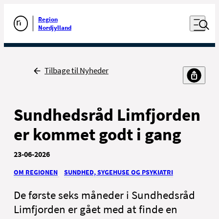
Luk naviga
Udfør søgning
Åben nav
Region
Gå til forsiden
Nordjylland
Tilbage til Nyheder
Til borgere
Til sundhedsfaglige
Sundhedsråd Limfjorden
er kommet godt i gang
23-06-2026
OM REGIONEN
SUNDHED, SYGEHUSE OG PSYKIATRI
Kontakt
Nyheder, presse og kommunikation
De første seks måneder i Sundhedsråd
Limfjorden er gået med at finde en
For ansatte