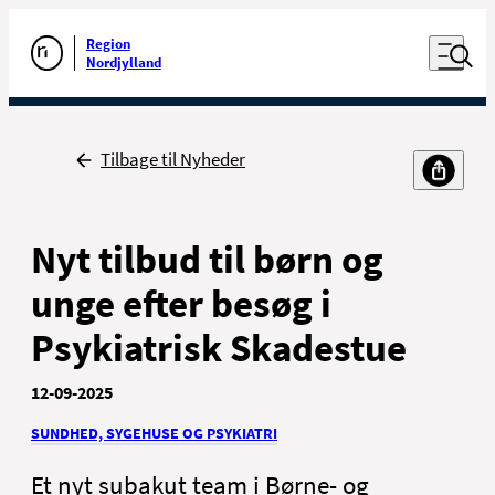
Luk naviga
Udfør søgning
Åben nav
Region
Gå til forsiden
Nordjylland
Tilbage til Nyheder
Til borgere
Til sundhedsfaglige
Nyt tilbud til børn og
unge efter besøg i
Psykiatrisk Skadestue
12-09-2025
Kontakt
SUNDHED, SYGEHUSE OG PSYKIATRI
Nyheder, presse og kommunikation
For ansatte
Et nyt subakut team i Børne- og