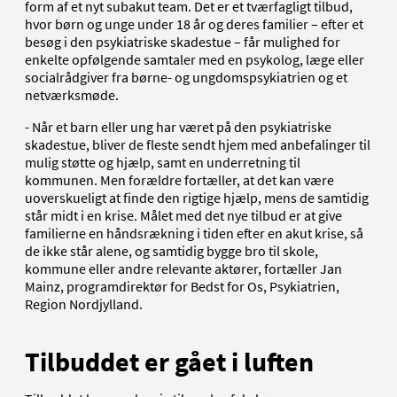
form af et nyt subakut team. Det er et tværfagligt tilbud,
hvor børn og unge under 18 år og deres familier – efter et
besøg i den psykiatriske skadestue – får mulighed for
enkelte opfølgende samtaler med en psykolog, læge eller
socialrådgiver fra børne- og ungdomspsykiatrien og et
netværksmøde.
- Når et barn eller ung har været på den psykiatriske
skadestue, bliver de fleste sendt hjem med anbefalinger til
mulig støtte og hjælp, samt en underretning til
kommunen. Men forældre fortæller, at det kan være
uoverskueligt at finde den rigtige hjælp, mens de samtidig
står midt i en krise. Målet med det nye tilbud er at give
familierne en håndsrækning i tiden efter en akut krise, så
de ikke står alene, og samtidig bygge bro til skole,
kommune eller andre relevante aktører, fortæller Jan
Mainz, programdirektør for Bedst for Os, Psykiatrien,
Region Nordjylland.
Tilbuddet er gået i luften