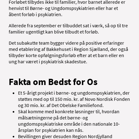
Forløbet tilbydes ikke til familier, hvor barnet allerede er
henvist til Børne- og Ungdomspsykiatrien eller har et
åbent forløb i psykiatrien.
Allerede fra september er tilbuddet sat i værk, så op til tre
familier ugentligt kan blive tilbudt et forløb.
Det subakutte team bygger videre på positive erfaringer
med etablering af Bakkehuset i Region Sjælland, der også
tilbyder korte opfølgningsforløb efter at et barn eller en
ung har været i psykiatrisk skadestue.
Fakta om Bedst for Os
Et 5-årigt projekt i børne- og ungdomspsykiatrien, der
støttes med op til 150 mio. kr. af Novo Nordisk Fonden
og 30 mio. kr. af Det Obelske Familiefond.
Skal komme med konkrete løsninger til, hvordan
målsætningerne på det børne- og
ungdomspsykiatriske område i den nationale 10-
årsplan for psykiatrien kan nås.
Bevillingen giver desuden Region Nordjylland