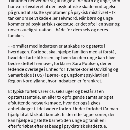
Tilbuddet henvender sig til nogle af de børn og unge, som
har været visiteret til den psykiatriske skademodtagelse
på grund af akutte symptomer på psykisk mistrivsel – fx
tanker om selvskade eller selvmord. Når børn og unge
kommer på psykiatrisk skadestue, er det ofte i en svær og
uoverskuelig situation – både for dem selv og deres
familier.
- Formålet med indsatsen er at skabe ro og støtte i
hverdagen. Forløbet skal hjælpe familien med at forstå,
hvad der førte til krisen, og hvordan den unge kan blive
bedre støttet fremover, forklarer Sara Poulsen, der er
ledende overlæge i Enhed for Tværsektoriel Udvikling og
Samarbejde (TUS) i Børne- og Ungdomspsykiatrien i
Region Nordjylland, hvor indsatsen er forankret.
Et typisk forløb varer ca. seks uger og består af en
opstartssamtale, en eller to opfølgende samtaler og et
afsluttende netværksmøde, hvor der også gives
anbefalinger til det videre forløb. Under forløbet får man
hjælp til at få skabt kontakt til de rette fagpersoner, der
kan hjælpe og støtte barnet/den unge og familien i
efterforløbet efter et besøg i psykiatrisk skadestue.